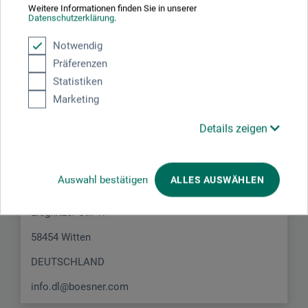
Weitere Informationen finden Sie in unserer
Datenschutzerklärung
.
Notwendig
Präferenzen
Statistiken
Hersteller-Kontakt
Marketing
Details zeigen
Hier finden Sie die Kontaktdaten des Herstellers zu
diesem Produkt.
Auswahl bestätigen
ALLES AUSWÄHLEN
boesner GmbH distribution + logistics
Liegnitzer Str. 17
58454 Witten
DEUTSCHLAND
info.dl@boesner.com