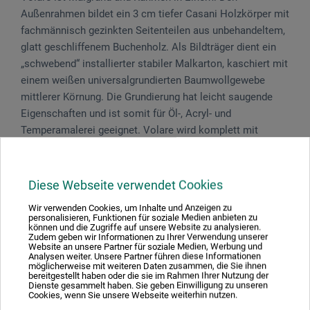
Außenrahmen bildet ein 3 cm tiefer Casani Holzkörper mit
fachmännisch gezinkten Seitenteilen aus unbehandeltem,
glatt geschliffenem Buchenholz. Als Bildträger dient ein
„schwebend“ installierter stabiler Malkarton, kaschiert mit
einem weißen universalgrundierten Baumwollgewebe
mittlerer Körnung. Die Grundierung hat leicht saugende
Eigenschaften und ist somit für Öl-, Acryl- und
Temperamalerei geeignet. Volare wird komplett mit
rückwärtig eingelassener Aufhängung geliefert.
Diese Webseite verwendet Cookies
Wir verwenden Cookies, um Inhalte und Anzeigen zu
Produktbewertungen (0)
personalisieren, Funktionen für soziale Medien anbieten zu
können und die Zugriffe auf unsere Website zu analysieren.
Zudem geben wir Informationen zu Ihrer Verwendung unserer
Website an unsere Partner für soziale Medien, Werbung und
Analysen weiter. Unsere Partner führen diese Informationen
Schreiben Sie die erste Bewertung zu diesem Produkt
möglicherweise mit weiteren Daten zusammen, die Sie ihnen
bereitgestellt haben oder die sie im Rahmen Ihrer Nutzung der
Dienste gesammelt haben. Sie geben Einwilligung zu unseren
Cookies, wenn Sie unsere Webseite weiterhin nutzen.
JETZT PRODUKT BEWERTEN