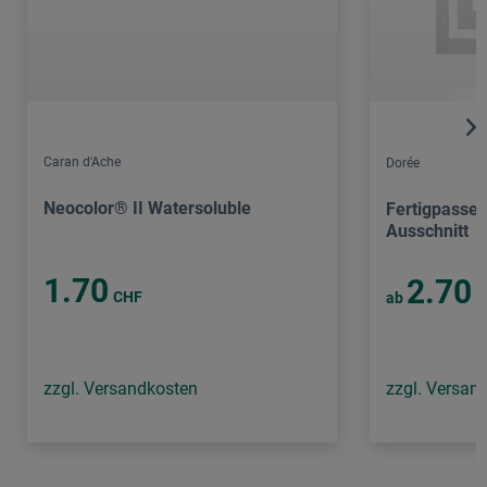
Caran d'Ache
Dorée
Neocolor® II Watersoluble
Fertigpassep
Ausschnitt
1.70
2.70
CHF
ab
C
zzgl. Versandkosten
zzgl. Versan