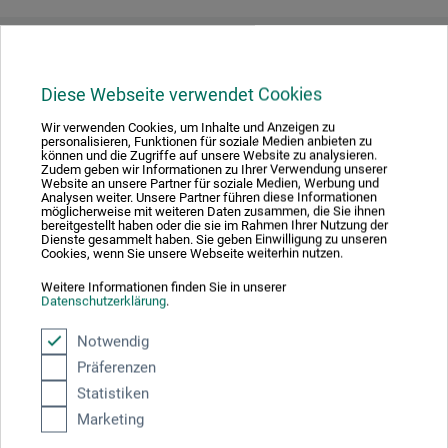
Downloads
Diese Webseite verwendet Cookies
Hier finden Sie wichtige Dokumente und Dateien zu
Wir verwenden Cookies, um Inhalte und Anzeigen zu
personalisieren, Funktionen für soziale Medien anbieten zu
diesem Produkt.
können und die Zugriffe auf unsere Website zu analysieren.
Zudem geben wir Informationen zu Ihrer Verwendung unserer
Website an unsere Partner für soziale Medien, Werbung und
Analysen weiter. Unsere Partner führen diese Informationen
möglicherweise mit weiteren Daten zusammen, die Sie ihnen
bereitgestellt haben oder die sie im Rahmen Ihrer Nutzung der
Sicherheitsdatenblatt
Dienste gesammelt haben. Sie geben Einwilligung zu unseren
Cookies, wenn Sie unsere Webseite weiterhin nutzen.
DE_Schmincke_Aquarell-Pastell-
Fixativ_Aerospray_S50402-S50403_2020.pdf
Weitere Informationen finden Sie in unserer
Datenschutzerklärung
.
Notwendig
Präferenzen
Statistiken
Produktbewertungen (0)
Marketing