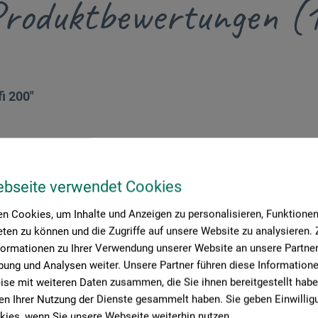
roduktbewertungen (
i 200"
ebseite verwendet Cookies
le Staffelei zu einem Top-Preis
n Cookies, um Inhalte und Anzeigen zu personalisieren, Funktionen 
 boesner Atelierstaffelei 200 - Profi Buchenholz
ten zu können und die Zugriffe auf unsere Website zu analysieren
Leistung hier top. Sehr stabile und robuste Staffelei. Selbst auf ei
formationen zu Ihrer Verwendung unserer Website an unsere Partner 
ein und hochwertigem Buchenholz sehr stabil und sicher. Da ich die 
 Baumarkt ein ca. 1cm dickes stabiles glattes (Möbel-)Brett gekauft,
ung und Analysen weiter. Unsere Partner führen diese Information
e. In dieser Kombination bietet die Staffelei ebenfalls eine stabile
se mit weiteren Daten zusammen, die Sie ihnen bereitgestellt habe
affelei wird zusammengebaut geliefert bzw. kann so gleich mitge
n Ihrer Nutzung der Dienste gesammelt haben. Sie geben Einwillig
auch weggestellt werden. Der Neigungswinkel kann bis in die Senkre
m und einer Tiefe von 6.5 cm ist ausreichend und bietet eine solide
ies, wenn Sie unsere Webseite weiterhin nutzen.