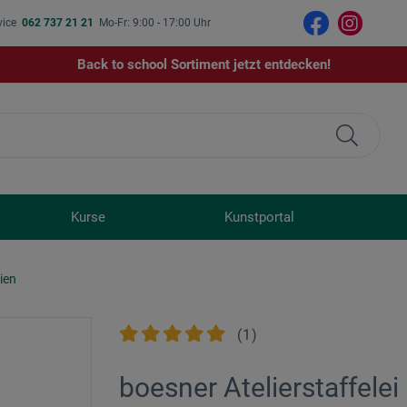
vice
062 737 21 21
Mo-Fr: 9:00 - 17:00 Uhr
Back to school Sortiment jetzt entdecken!
Kurse
Kunstportal
ien
(
1
)
boesner Atelierstaffelei