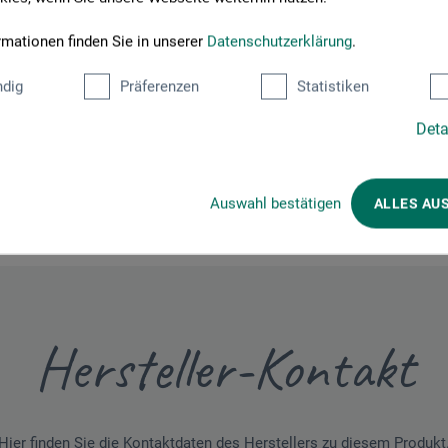
 Fall Brettunterlage und Zeichenbrett. Es bleibt trotzdem noch Plat
lei würde ich jederzeit wieder kaufen und empfehle sie gerne weiter.
rmationen finden Sie in unserer
Datenschutzerklärung
.
dig
Präferenzen
Statistiken
Deta
Auswahl bestätigen
ALLES AU
Hersteller-Kontakt
Hier finden Sie die Kontaktdaten des Herstellers zu diesem Produkt