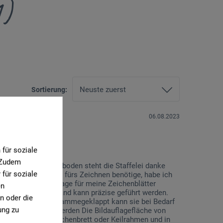
1)
Sortierung:
06.08.2023
für soziale
. Zudem
nem unebenen Plattenboden steht die Staffelei danke
für soziale
Staffelei vorwiegen fürs Zeichnen benötige, habe ich
 das ich als Unterlage für meine Zeichenblätter
en
 Unterlage und die Hand kann präzise geführt werden.
n oder die
nommen werden. Zusammegeklappt kann sie bei Bedarf
ung zu
chte eingestellt werden Die Bildauflagefläche von
 Standfläche für Zeichenbrett oder Keilrahmen und in