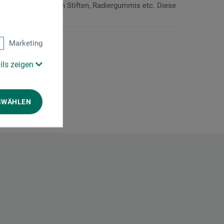
z für die Ablage von Stiften, Radiergummis etc. Diese
Marketing
ils zeigen
SWÄHLEN
.