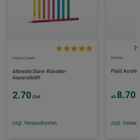
Golden
Faber-Castell
Fluid Acrylic
Albrecht Dürer Künstler-
Aquarellstift
8.70
2.70
ab
C
CHF
zzgl. Versandkosten
zzgl. Versan