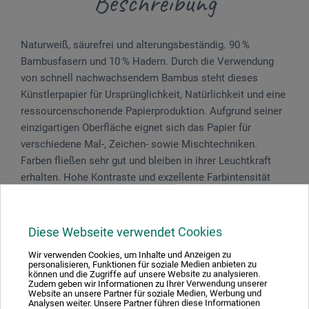
Beschreibung
Naturweiß, säurefrei und alterungsbeständig. 90 %
Bambusfasern und 10 % Hadern. Durch die Ver­wen­dung
von schnell nachwachsendem Bam­bus steht dieses
Künstlerpapier für Ursprünglichkeit, Natürlichkeit und eine
ressourcenschonende Papier­pro­duk­tion. Aufgrund seiner
einzigartigen Ober­­­­fläche eignet sich das Papier für
verschiedene Mal-, Zeichen- sowie Mischtechniken.
Farben fließen sehr gut und bleiben in ihrer Leuchtkraft
erhalten. Hohe Kontraste und exzellente Farbintensität
lassen sich mit jeder Technik erzielen. Für Aquarell- und
Acrylfarbe, Pastell, Kohle etc.
Diese Webseite verwendet Cookies
Hergestellt in Deutschland.
Wir verwenden Cookies, um Inhalte und Anzeigen zu
personalisieren, Funktionen für soziale Medien anbieten zu
können und die Zugriffe auf unsere Website zu analysieren.
Zudem geben wir Informationen zu Ihrer Verwendung unserer
Website an unsere Partner für soziale Medien, Werbung und
Analysen weiter. Unsere Partner führen diese Informationen