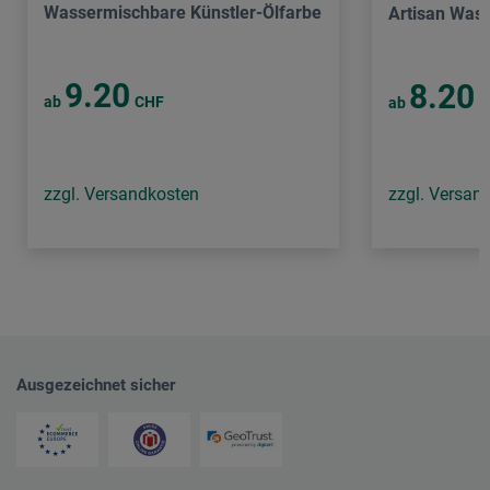
Wassermischbare Künstler-Ölfarbe
Artisan Was
9.20
8.20
ab
CHF
ab
C
zzgl. Versandkosten
zzgl. Versan
Ausgezeichnet sicher