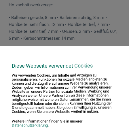
Holzschnitzwerkzeuge:
• Balleisen gerade, 8 mm • Balleisen schräg, 8 mm •
Hohlbeitel sehr flach, 12 mm • Hohlbeitel tief, 7 mm •
Hohlbeitel sehr tief, 7 mm • U-Eisen, 2 mm • Geißfuß 60°,
6 mm • Kerbschnittmesser, 14 mm
Diese Webseite verwendet Cookies
Produktbewertungen (0)
Wir verwenden Cookies, um Inhalte und Anzeigen zu
personalisieren, Funktionen für soziale Medien anbieten zu
können und die Zugriffe auf unsere Website zu analysieren.
Schreiben Sie die erste Bewertung zu diesem Produkt
Zudem geben wir Informationen zu Ihrer Verwendung unserer
Website an unsere Partner für soziale Medien, Werbung und
Analysen weiter. Unsere Partner führen diese Informationen
möglicherweise mit weiteren Daten zusammen, die Sie ihnen
bereitgestellt haben oder die sie im Rahmen Ihrer Nutzung der
JETZT PRODUKT BEWERTEN
Dienste gesammelt haben. Sie geben Einwilligung zu unseren
Cookies, wenn Sie unsere Webseite weiterhin nutzen.
Weitere Informationen finden Sie in unserer
Datenschutzerklärung
.