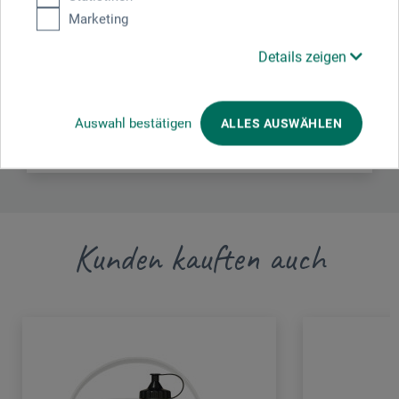
Marketing
Defshop GmbH
Franklinstr. 12 a - 13
Details zeigen
10587 Berlin
DEUTSCHLAND
Auswahl bestätigen
ALLES AUSWÄHLEN
graffiti@def-shop.com
Kunden kauften auch