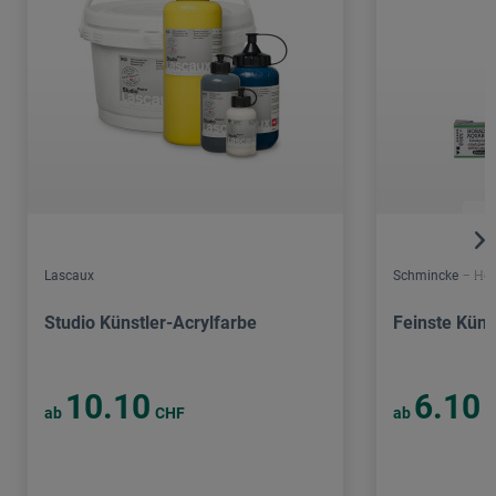
Lascaux
Schmincke – Hor
Studio Künstler-Acrylfarbe
Feinste Küns
10.10
6.10
ab
CHF
ab
C