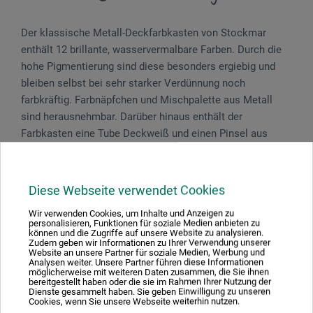
Der klassische Metall-Deckfarbkasten von Stockmar
enthält 12 brillante, wasservermalbare Farben. Durch die
hohe Pigmentierung sind diese besonders ergiebig und
bleiben selbst bei sehr starker Verdünnung noch
farbkräftig. Farbnäpfchen und Mischpalette aus Metall
sind herausnehmbar. Darüber hinaus enthält der
Farbkasten eine Tube Deckweiß und einen Pinsel aus
formstabilem Ponex-Kunsthaar mit Stiel aus FSC®-
zertifiziertem Holz. Der Gebrauch von Stockmar-
Produkten ist für Gesundheit und Umwelt unbedenklich.
Diese Webseite verwendet Cookies
Wir verwenden Cookies, um Inhalte und Anzeigen zu
personalisieren, Funktionen für soziale Medien anbieten zu
können und die Zugriffe auf unsere Website zu analysieren.
Zudem geben wir Informationen zu Ihrer Verwendung unserer
Produktbewertungen (0)
Website an unsere Partner für soziale Medien, Werbung und
Analysen weiter. Unsere Partner führen diese Informationen
möglicherweise mit weiteren Daten zusammen, die Sie ihnen
bereitgestellt haben oder die sie im Rahmen Ihrer Nutzung der
Dienste gesammelt haben. Sie geben Einwilligung zu unseren
Cookies, wenn Sie unsere Webseite weiterhin nutzen.
Schreiben Sie die erste Bewertung zu diesem Produkt