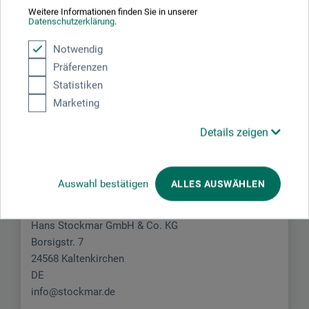
Weitere Informationen finden Sie in unserer
Datenschutzerklärung
.
JETZT PRODUKT BEWERTEN
Notwendig
Präferenzen
Statistiken
Marketing
Hersteller-Kontakt
Details zeigen
Hier finden Sie die Kontaktdaten des Herstellers zu
Auswahl bestätigen
ALLES AUSWÄHLEN
diesem Produkt.
Hans Stockmar GmbH & Co. KG
Borsigstr. 7
24568 Kaltenkirchen
DE
info@stockmar.de