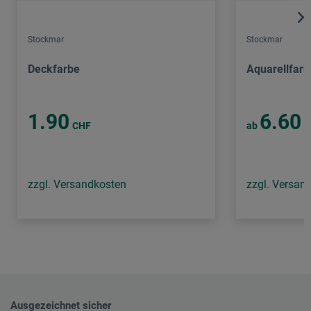
Stockmar
Stockmar
Deckfarbe
Aquarellfarb
1.90
6.60
CHF
ab
C
zzgl. Versandkosten
zzgl. Versan
Ausgezeichnet sicher