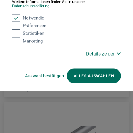
Weitere Informationen finden Sie in unserer
Datenschutzerklärung
.
boesner
Notwendig
Präferenzen
Tôle laiton
Statistiken
Marketing
11.90
À partir de
CHF
Details zeigen
Auswahl bestätigen
ALLES AUSWÄHLEN
frais d'expédition en sus