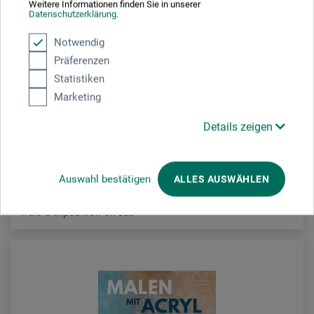
Weitere Informationen finden Sie in unserer
Datenschutzerklärung
.
frechverlag
Notwendig
Präferenzen
Die Kunst des Malens Acryl
Statistiken
Marketing
30.90
CHF
Details zeigen
Auswahl bestätigen
ALLES AUSWÄHLEN
frais d'expédition en sus