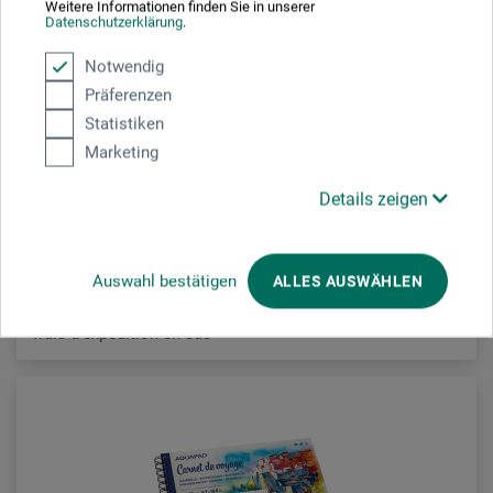
Weitere Informationen finden Sie in unserer
Datenschutzerklärung
.
Hahnemühle
Notwendig
Präferenzen
Watercolour Book Deckle Edge
Statistiken
Marketing
27.10
À partir de
CHF
Details zeigen
Auswahl bestätigen
ALLES AUSWÄHLEN
frais d'expédition en sus