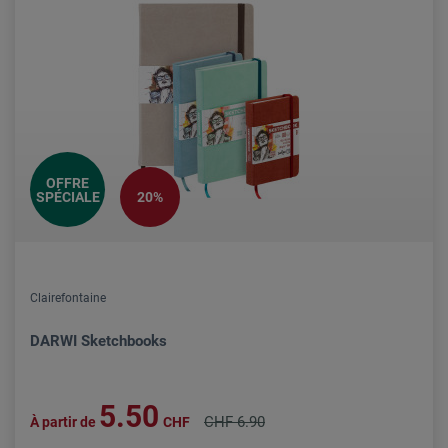
OFFRE
SPÉCIALE
20%
Clairefontaine
DARWI Sketchbooks
5.50
CHF 6.90
À partir de
CHF