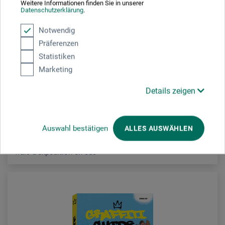
Weitere Informationen finden Sie in unserer
Datenschutzerklärung
.
Christophorus Verlag
Notwendig
Präferenzen
Ink Painting
Statistiken
Marketing
18.50
CHF
Details zeigen
Auswahl bestätigen
ALLES AUSWÄHLEN
frais d'expédition en sus