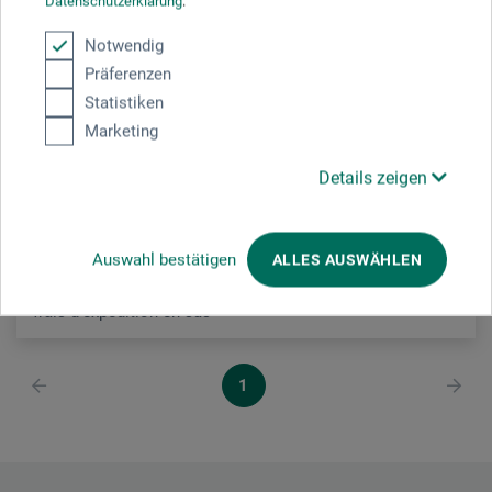
Datenschutzerklärung
.
DuMont Buchverlag
Notwendig
Präferenzen
Ikigai
Statistiken
Marketing
18.50
CHF
Details zeigen
Auswahl bestätigen
ALLES AUSWÄHLEN
frais d'expédition en sus
1