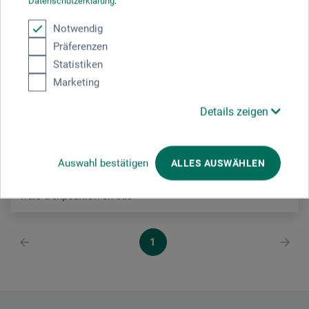
Datenschutzerklärung
.
Phoebe
Notwendig
Präferenzen
Cartons de stabilisation, 2 mm
Statistiken
Marketing
2.00
À partir de
CHF
Details zeigen
Auswahl bestätigen
ALLES AUSWÄHLEN
frais d'expédition en sus
1