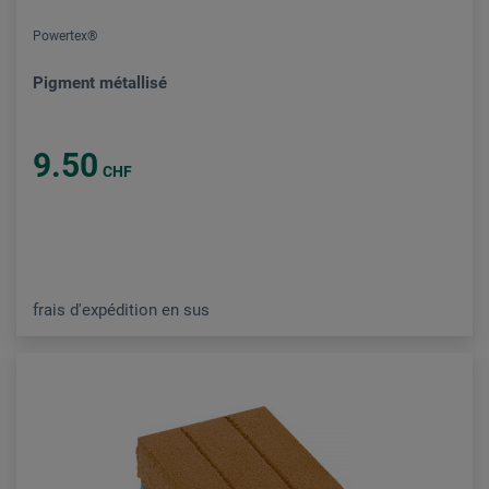
Powertex®
Pigment métallisé
9.50
CHF
frais d'expédition en sus