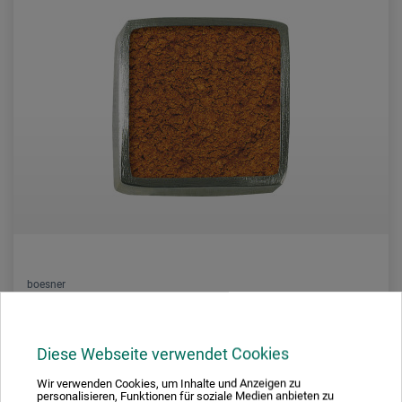
boesner
Pigments à effet métallisé
Diese Webseite verwendet Cookies
19.20
Wir verwenden Cookies, um Inhalte und Anzeigen zu
À partir de
personalisieren, Funktionen für soziale Medien anbieten zu
CHF