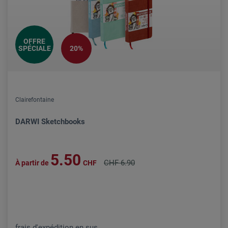
OFFRE
SPÉCIALE
20%
Clairefontaine
DARWI Sketchbooks
5.50
CHF 6.90
À partir de
CHF
frais d'expédition en sus