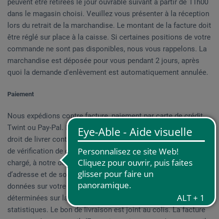
peuvent être retirées le jour ouvrable suivant à partir de 11h00
dans le magasin choisi. Veuillez vous présenter à la réception
lors du retrait de la marchandise. Le montant de la facture doit
être réglé sur place à la caisse. Si certaines positions de votre
commande ne sont pas disponibles, nous vous rappelons. La
marchandise est déposée pour vous pendant 2 jours, après
quoi la demande d'enlèvement est automatiquement annulée.
Paiement
Nous expédions contre facture, paiement par carte de crédit,
Twint ou Pay-Pal. Dans certains cas, nous nous réservons le
droit de livrer contre paiement anticipé. Uniquement à des fins
de vérification de crédit, un service de renseignements est
chargé, à notre demande, de mettre à disposition les données
d‘adresse et de solvabilité enregistrées dans sa base de
données sur votre personne, y compris les données
déterminées sur la base de procédés mathématiques et
statistiques. Le bon de livraison est joint au colis. La facture