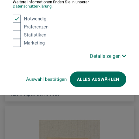
Weitere Informationen finden Sie in unserer
Datenschutzerklärung
.
boesner
Notwendig
Präferenzen
Toile brut Terané – Pur lin, env. 310 g/m²
Statistiken
Marketing
269.00
À partir de
CHF
Details zeigen
Auswahl bestätigen
ALLES AUSWÄHLEN
frais d'expédition en sus