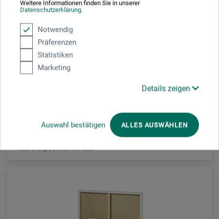
Weitere Informationen finden Sie in unserer
Datenschutzerklärung
.
boesner – Henry
Notwendig
Präferenzen
Châssis entoilés - qualité professionnelle
Statistiken
Marketing
5.00
À partir de
CHF
Details zeigen
Auswahl bestätigen
ALLES AUSWÄHLEN
frais d'expédition en sus