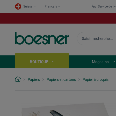
Suisse
Français
Service de li
BOUTIQUE
Magasins
Papiers
Papiers et cartons
Papier à croquis