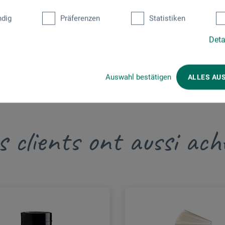
dig
Präferenzen
Statistiken
Deta
Auswahl bestätigen
ALLES AU
s clients ont aussi ach