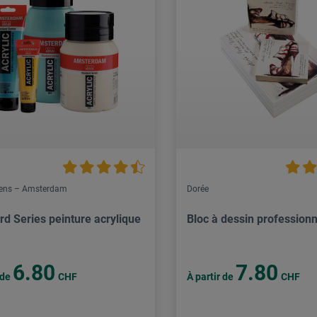
lens – Amsterdam
Dorée
rd Series peinture acrylique
Bloc à dessin professionn
6.80
7.80
 de
CHF
À partir de
CHF