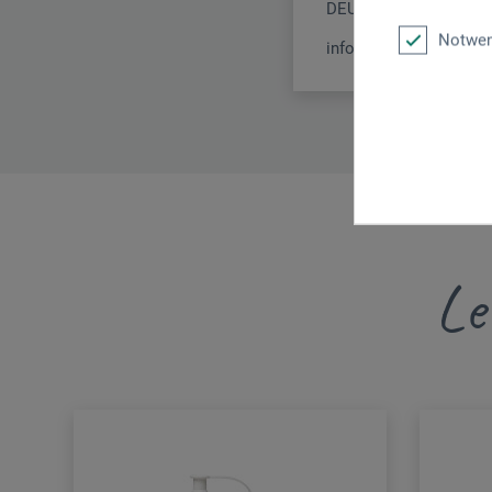
DEUTSCHLAND
Notwen
info.dl@boesner.com
Le