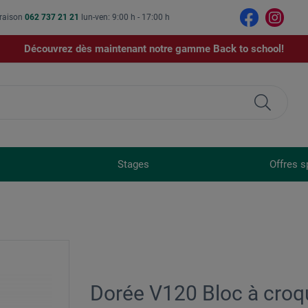
vraison
062 737 21 21
lun-ven: 9:00 h - 17:00 h
Découvrez dès maintenant notre gamme Back to school!
Stages
Offres s
Dorée V120 Bloc à croqu