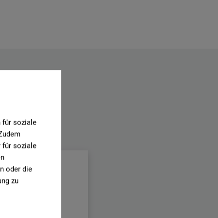
für soziale
. Zudem
für soziale
en
n oder die
ung zu