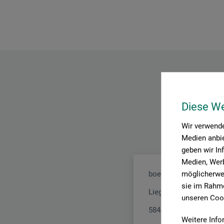
Diese W
Wir verwende
Medien anbie
geben wir In
Medien, Werb
möglicherwei
boesner GmbH distribu
sie im Rahme
Liegnitzer Str. 17
unseren Cook
58454 Witten
Weitere Info