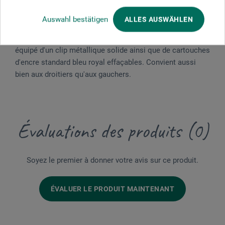
lignes marquées. Il est doté d'un grip ergonomique
caoutchouté pour une écriture sans fatigue et d'une plume
Auswahl bestätigen
ALLES AUSWÄHLEN
M en acier inoxydable de haute qualité avec un grain
d'iridium pour une écriture normale. Ceod Shiny est
équipé d'un clip métallique solide ainsi que de cartouches
d'encre standard bleu royal effaçables. Convient aussi
bien aux droitiers qu'aux gauchers.
Évaluations des produits (0)
Soyez le premier à donner votre avis sur ce produit.
ÉVALUER LE PRODUIT MAINTENANT