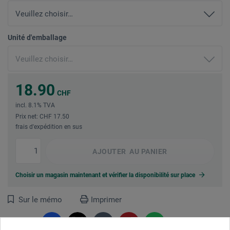
Unité d'emballage
18.90
CHF
incl. 8.1% TVA
Prix net: CHF 17.50
frais d'expédition en sus
AJOUTER
AU PANIER
Choisir un magasin maintenant et vérifier la disponibilité sur place
Sur le mémo
Imprimer
Partager