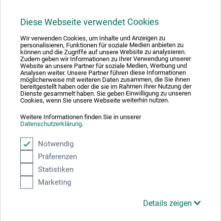
Ceod Shiny est un stylo à plume au design moderne dans des
Diese Webseite verwendet Cookies
looks métalliques branchés et présente un corps aux lignes
Wir verwenden Cookies, um Inhalte und Anzeigen zu
marquées. Il est doté d'un grip ergonomique caoutchouté pour
personalisieren, Funktionen für soziale Medien anbieten zu
une écriture sans fatigue et d'une plume M en acier...
können und die Zugriffe auf unsere Website zu analysieren.
Zudem geben wir Informationen zu Ihrer Verwendung unserer
Website an unsere Partner für soziale Medien, Werbung und
Plus
Analysen weiter. Unsere Partner führen diese Informationen
möglicherweise mit weiteren Daten zusammen, die Sie ihnen
bereitgestellt haben oder die sie im Rahmen Ihrer Nutzung der
Dienste gesammelt haben. Sie geben Einwilligung zu unseren
Description
Cookies, wenn Sie unsere Webseite weiterhin nutzen.
Weitere Informationen finden Sie in unserer
Datenschutzerklärung
.
Évaluation
(0)
Notwendig
Präferenzen
Description
Statistiken
Marketing
Ceod Shiny est un stylo à plume au design moderne dans
Details zeigen
des looks métalliques branchés et présente un corps aux