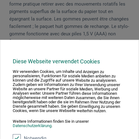
forme pratique retirer avec des mouvements rotatifs les
pigments superflus de la surface du papier tout en
épargnant la surface. Les gommes peuvent être changées
facilement ; le paquet huit gommes de rechange. Le stylo-
gomme fonctionne avec deux piles 1,5 V (AAA) non
fournies. Les recharges de gomme doivent être
commandées séparément (référence de commande
DWNR).
Diese Webseite verwendet Cookies
Wir verwenden Cookies, um Inhalte und Anzeigen zu
personalisieren, Funktionen für soziale Medien anbieten zu
können und die Zugriffe auf unsere Website zu analysieren.
Zudem geben wir Informationen zu Ihrer Verwendung unserer
Évaluations des produits (0)
Website an unsere Partner für soziale Medien, Werbung und
Analysen weiter. Unsere Partner führen diese Informationen
möglicherweise mit weiteren Daten zusammen, die Sie ihnen
bereitgestellt haben oder die sie im Rahmen Ihrer Nutzung der
Dienste gesammelt haben. Sie geben Einwilligung zu unseren
Soyez le premier à donner votre avis sur ce produit.
Cookies, wenn Sie unsere Webseite weiterhin nutzen.
Weitere Informationen finden Sie in unserer
Datenschutzerklärung
.
ÉVALUER LE PRODUIT MAINTENANT
Notwendig