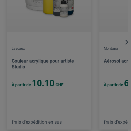
Lascaux
Montana
Couleur acrylique pour artiste
Aérosol acry
Studio
10.10
6
À partir de
CHF
À partir de
frais d'expédition en sus
frais d'expéd