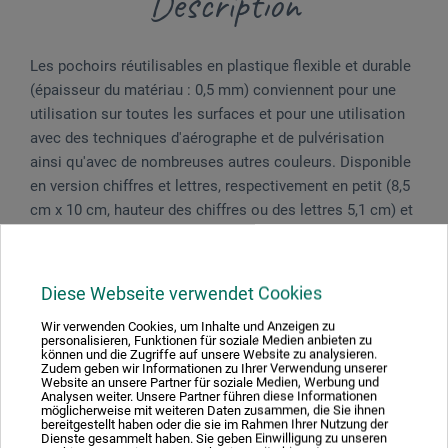
Description
Les pochoirs réutilisables en plastique flexible et durable
(épaisseur du matériau : 0,5 mm) conviennent pour une
utilisation sur toutes les surfaces et pour une utilisation
avec des techniques d'aérographe et de pulvérisation
ainsi qu'avec de nombreuses autres couleurs. Disponible
en version chiffres et lettres, respectivement en petit (8,5
cm x 10 cm, hauteur des chiffres ou des lettres 5,1 cm) et
en grand (11,8 cm x 14 cm, hauteur des chiffres ou des
lettres 7,2 cm). Le lot de chiffres de 28 pièces contient les
chiffres de 0 à 9 et 18 symboles, le lot d'alphabet de 26
Diese Webseite verwendet Cookies
pièces comprend les 26 lettres en écriture sans
Wir verwenden Cookies, um Inhalte und Anzeigen zu
empattement.
personalisieren, Funktionen für soziale Medien anbieten zu
können und die Zugriffe auf unsere Website zu analysieren.
Zudem geben wir Informationen zu Ihrer Verwendung unserer
Website an unsere Partner für soziale Medien, Werbung und
Analysen weiter. Unsere Partner führen diese Informationen
möglicherweise mit weiteren Daten zusammen, die Sie ihnen
bereitgestellt haben oder die sie im Rahmen Ihrer Nutzung der
Évaluations des produits (0)
Dienste gesammelt haben. Sie geben Einwilligung zu unseren