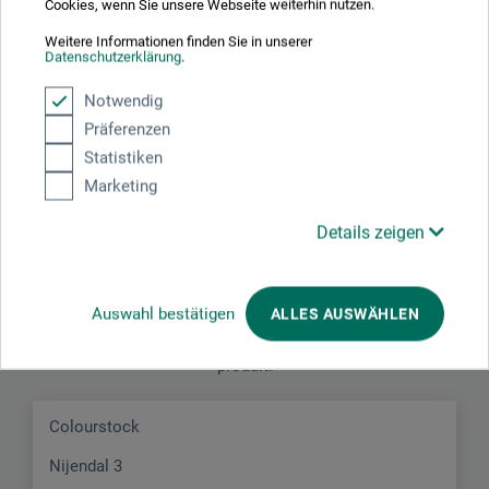
Cookies, wenn Sie unsere Webseite weiterhin nutzen.
Weitere Informationen finden Sie in unserer
Soyez le premier à donner votre avis sur ce produit.
Datenschutzerklärung
.
Notwendig
ÉVALUER LE PRODUIT MAINTENANT
Präferenzen
Statistiken
Marketing
Details zeigen
Contact du fabricant
Auswahl bestätigen
ALLES AUSWÄHLEN
Vous trouverez ici les coordonnées du fabricant pour ce
produit.
Colourstock
Nijendal 3