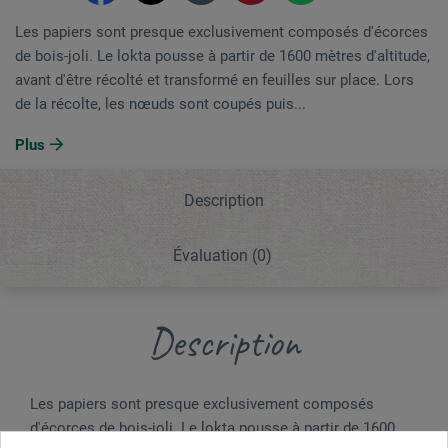
Les papiers sont presque exclusivement composés d'écorces
de bois-joli. Le lokta pousse à partir de 1600 mètres d'altitude,
avant d'être récolté et transformé en feuilles sur place. Lors
de la récolte, les nœuds sont coupés puis...
Plus
Description
Évaluation
(0)
Description
Les papiers sont presque exclusivement composés
d'écorces de bois-joli. Le lokta pousse à partir de 1600