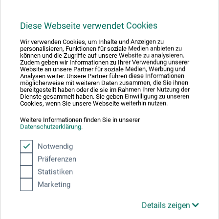
mètres d'altitude, avant d'être récolté et transformé en
feuilles sur place. Lors de la récolte, les nœuds sont
Diese Webseite verwendet Cookies
coupés puis décortiqués. Cette opération est renouvelée
tous les 3-5 ans. Les papiers lokta sont donc des produits
Wir verwenden Cookies, um Inhalte und Anzeigen zu
durables, écologiques et d'une qualité irréprochable.
personalisieren, Funktionen für soziale Medien anbieten zu
können und die Zugriffe auf unsere Website zu analysieren.
Lorsque la bouillie de lokta obtient la bonne consistance,
Zudem geben wir Informationen zu Ihrer Verwendung unserer
Website an unsere Partner für soziale Medien, Werbung und
elle se transforme en pulpe grâce à l'ajout d'eau fraîche,
Analysen weiter. Unsere Partner führen diese Informationen
möglicherweise mit weiteren Daten zusammen, die Sie ihnen
avant d'être versée d'un geste uniforme sur le châssis.
bereitgestellt haben oder die sie im Rahmen Ihrer Nutzung der
L'excédent d'eau s'écoule par l'entonnoir et le cadre est
Dienste gesammelt haben. Sie geben Einwilligung zu unseren
Cookies, wenn Sie unsere Webseite weiterhin nutzen.
extrait de l'eau, donc « puisé à la main », avant d'être
laissé au soleil pour sécher.
Weitere Informationen finden Sie in unserer
Datenschutzerklärung
.
Notwendig
Präferenzen
Évaluations des produits (0)
Statistiken
Marketing
Soyez le premier à donner votre avis sur ce produit.
Details zeigen