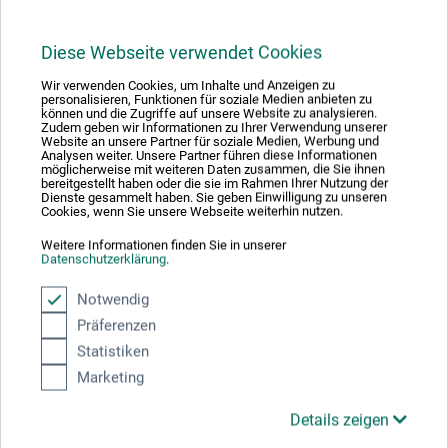
Téléchargements
Diese Webseite verwendet Cookies
Wir verwenden Cookies, um Inhalte und Anzeigen zu
personalisieren, Funktionen für soziale Medien anbieten zu
Vous trouvez ici des documents et des fichiers
können und die Zugriffe auf unsere Website zu analysieren.
importants concernant ce produit.
Zudem geben wir Informationen zu Ihrer Verwendung unserer
Website an unsere Partner für soziale Medien, Werbung und
Analysen weiter. Unsere Partner führen diese Informationen
möglicherweise mit weiteren Daten zusammen, die Sie ihnen
bereitgestellt haben oder die sie im Rahmen Ihrer Nutzung der
Dienste gesammelt haben. Sie geben Einwilligung zu unseren
Cookies, wenn Sie unsere Webseite weiterhin nutzen.
Fiche de données de sécurité
CH_FR_Winsor-Newton_Liquin-Fine-Detail_3022971-
Weitere Informationen finden Sie in unserer
3040971_2015.pdf
Datenschutzerklärung
.
Notwendig
Präferenzen
Statistiken
Marketing
Évaluations des produits (0)
Details zeigen