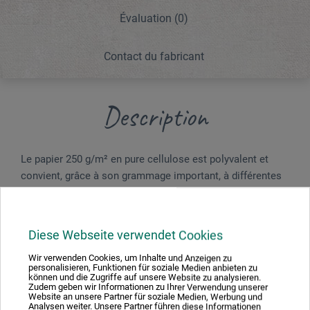
Évaluation
(0)
Contact du fabricant
Description
Le papier 250 g/m² en pure cellulose est polyvalent et
convient, grâce à son grammage important, à différentes
techniques mixtes, par exemple au marqueur, à l'encre, au
crayon, au feutre, au pastel, au fusain, à la gouache, à la
détrempe, à l'acrylique, etc. ainsi qu'aux collages. Les
Diese Webseite verwendet Cookies
corrections, par exemple par gommage, sont possibles à
plusieurs reprises sans endommager le papier.
Wir verwenden Cookies, um Inhalte und Anzeigen zu
personalisieren, Funktionen für soziale Medien anbieten zu
können und die Zugriffe auf unsere Website zu analysieren.
Zudem geben wir Informationen zu Ihrer Verwendung unserer
« Paint On Multitechnik » est un véritable alternative à la
Website an unsere Partner für soziale Medien, Werbung und
toile, au carton et au papier aquarelle. Sans acide et
Analysen weiter. Unsere Partner führen diese Informationen