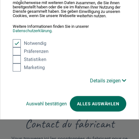
möglicherweise mit weiteren Daten zusammen, die Sie ihnen
certifié PEFC.
bereitgestellt haben oder die sie im Rahmen Ihrer Nutzung der
Dienste gesammelt haben. Sie geben Einwilligung zu unseren
Cookies, wenn Sie unsere Webseite weiterhin nutzen.
Weitere Informationen finden Sie in unserer
Datenschutzerklärung
.
Évaluations des produits (0)
Notwendig
Präferenzen
Soyez le premier à donner votre avis sur ce produit.
Statistiken
Marketing
ÉVALUER LE PRODUIT MAINTENANT
Details zeigen
Auswahl bestätigen
ALLES AUSWÄHLEN
Contact du fabricant
Vous trouverez ici les coordonnées du fabricant pour ce