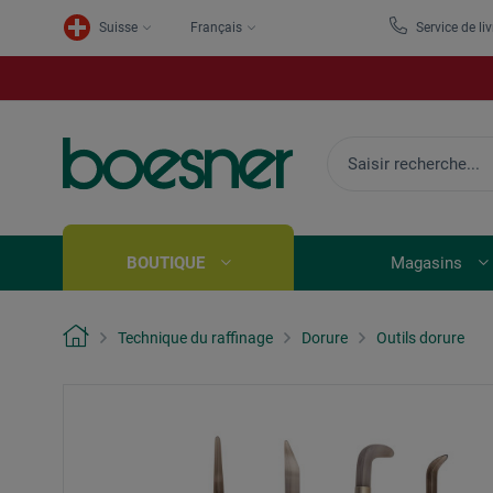
Suisse
Français
Service de li
BOUTIQUE
Magasins
Technique du raffinage
Dorure
Outils dorure