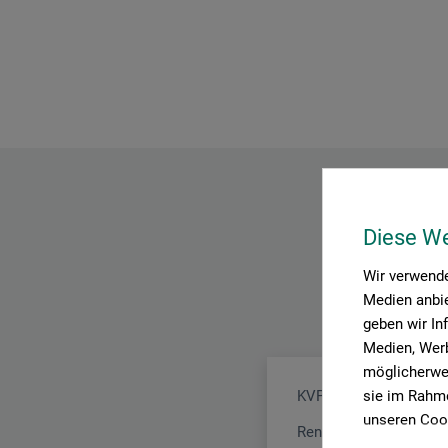
Diese W
Wir verwende
Medien anbie
geben wir In
Medien, Werb
möglicherwei
sie im Rahme
KVP Kölner Vergolder
unseren Cook
Rennmühle 3