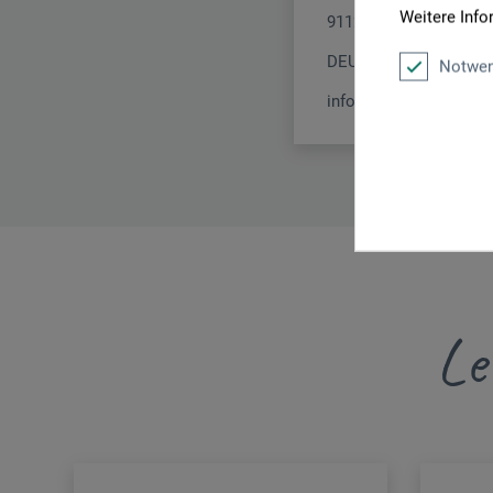
Weitere Info
91126 Schwabach
DEUTSCHLAND
Notwen
info@kolner-vergolder
Le