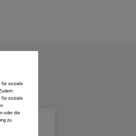
für soziale
. Zudem
für soziale
en
n oder die
ung zu