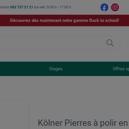
vraison
062 737 21 21
lun-ven: 9:00 h - 17:00 h
Découvrez dès maintenant notre gamme Back to school!
Stages
Offres s
Kölner Pierres à polir e