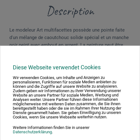
Description
Le modeleur Art multifacettes possède une pointe faite
d'un mélange de caoutchouc solide spécial et un manche
noir peint avec embout en argent. La peinture peut être
appliquée sur la couche de base de façon innovante, puis
modelée et formée grâce à cet outil qui est utilisé
Diese Webseite verwendet Cookies
comme un pinceau. Fabriqué en Allemagne.
Wir verwenden Cookies, um Inhalte und Anzeigen zu
personalisieren, Funktionen für soziale Medien anbieten zu
können und die Zugriffe auf unsere Website zu analysieren.
Zudem geben wir Informationen zu Ihrer Verwendung unserer
Website an unsere Partner für soziale Medien, Werbung und
Évaluations des produits (0)
Analysen weiter. Unsere Partner führen diese Informationen
möglicherweise mit weiteren Daten zusammen, die Sie ihnen
bereitgestellt haben oder die sie im Rahmen Ihrer Nutzung der
Dienste gesammelt haben. Sie geben Einwilligung zu unseren
Cookies, wenn Sie unsere Webseite weiterhin nutzen.
Soyez le premier à donner votre avis sur ce produit.
Weitere Informationen finden Sie in unserer
Datenschutzerklärung
.
ÉVALUER LE PRODUIT MAINTENANT