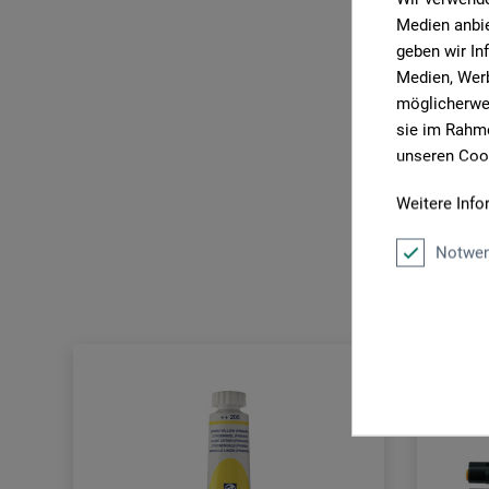
Medien anbie
geben wir In
Medien, Werb
möglicherwei
sie im Rahme
unseren Cook
Weitere Info
Le
Notwen