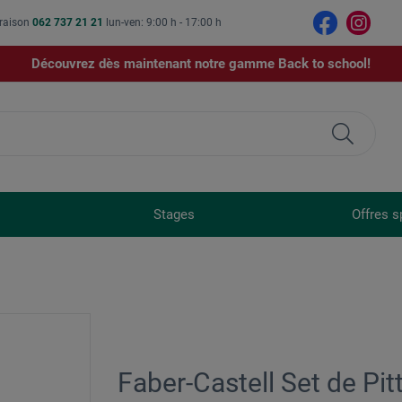
vraison
062 737 21 21
lun-ven: 9:00 h - 17:00 h
Découvrez dès maintenant notre gamme Back to school!
Stages
Offres s
Faber-Castell Set de Pit