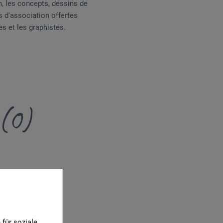
in, les concepts, dessins de
és d'association offertes
s et les graphistes.
 (0)
für soziale