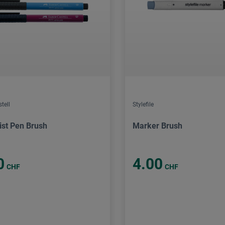
tell
Stylefile
tist Pen Brush
Marker Brush
0
4.00
CHF
CHF