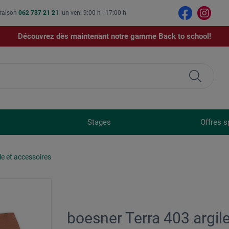
vraison
062 737 21 21
lun-ven: 9:00 h - 17:00 h
Découvrez dès maintenant notre gamme Back to school!
Stages
Offres s
le et accessoires
boesner Terra 403 argil