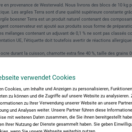
ure en provenance de Westerwald. Nous livrons des blocs de 10 kg pr
que. Les argiles Terra sont d'une qualité supérieure constante grâc
’argile boesner Terra est un produit naturel contenant des composa
 agent conservateur est ajouté aux produits sous forme de préparatio
 Les mélanges contenant un adjuvant de 0,1 % ne sont pas classés
ation UE, l’étiquette doit toutefois avertir de réactions allergique
 ocre durant la cuisson, chamotte extra fine 40 %, taille des grain
fabrication de pièces de taille moyenne. La couleur exceptionnelle 
ux pièces qui ne doivent pas être vernissées.
ebseite verwendet Cookies
n Cookies, um Inhalte und Anzeigen zu personalisieren, Funktionen 
ten zu können und die Zugriffe auf unsere Website zu analysieren
formationen zu Ihrer Verwendung unserer Website an unsere Partner 
ung und Analysen weiter. Unsere Partner führen diese Information
Téléchargements
se mit weiteren Daten zusammen, die Sie ihnen bereitgestellt habe
n Ihrer Nutzung der Dienste gesammelt haben. Sie geben Einwillig
ies, wenn Sie unsere Webseite weiterhin nutzen.