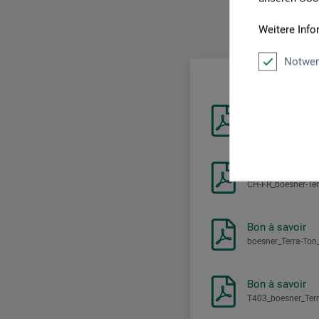
Weitere Info
Vous tr
Notwen
Technisches Da
34.47 kB
Fiche de donné
CH-FR_boesner-Te
Bon à savoir
boesner_Terra-Ton_
Bon à savoir
T403_boesner_Terr