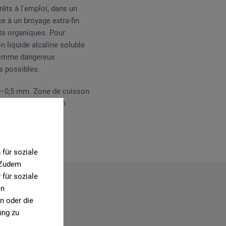
êts à l'emploi, dans un
e à un broyage extra-fin
nts organiques. Pour
n liquide alcaline soluble
 comme dangereux
s possibles.
s 0–0,5 mm. Zone de cuisson
obtenue à la cuisson
für soziale
. Zudem
für soziale
en
n oder die
ung zu