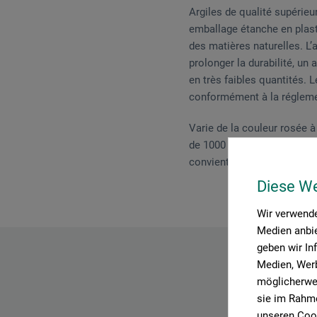
Argiles de qualité supérie
emballage étanche en plasti
des matières naturelles. L
prolonger la durabilité, un
en très faibles quantités.
conformément à la réglement
Varie de la couleur rosée à
de 1000 à 1280°C. Pour la 
convient particulièrement a
Diese W
Wir verwende
Medien anbie
geben wir In
Medien, Werb
möglicherwei
sie im Rahme
unseren Cook