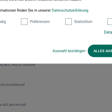
rmationen finden Sie in unserer
Datenschutzerklärung
.
ouvez ici des documents et des fichiers importants concernant ce 
dig
Präferenzen
Statistiken
Deta
tenblatt
Auswahl bestätigen
ALLES AU
es de sécurité
rra_403_T403_01-2024.pdf
Info-zu-Salzen.pdf
a-403_tech-Info.pdf