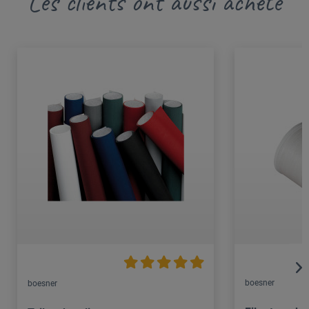
Les clients ont aussi acheté
boesner
boesner