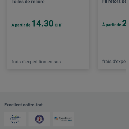
Fil retors de 
Toiles de reliure
2
14.30
À partir de
À partir de
CHF
frais d'expéd
frais d'expédition en sus
Excellent coffre-fort