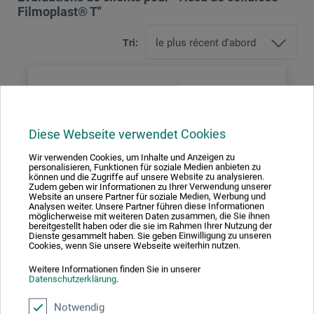
Filmoplast® T"
Tri:
5 Étoiles
2
4 Étoiles
0
3 Étoiles
0
Diese Webseite verwendet Cookies
2 Étoiles
0
Wir verwenden Cookies, um Inhalte und Anzeigen zu
1 Étoiles
personalisieren, Funktionen für soziale Medien anbieten zu
0
können und die Zugriffe auf unsere Website zu analysieren.
Zudem geben wir Informationen zu Ihrer Verwendung unserer
Website an unsere Partner für soziale Medien, Werbung und
Évaluer le produit
Analysen weiter. Unsere Partner führen diese Informationen
möglicherweise mit weiteren Daten zusammen, die Sie ihnen
bereitgestellt haben oder die sie im Rahmen Ihrer Nutzung der
Donnez votre avis sur ce produit
Dienste gesammelt haben. Sie geben Einwilligung zu unseren
Cookies, wenn Sie unsere Webseite weiterhin nutzen.
Weitere Informationen finden Sie in unserer
ÉVALUER LE PRODUIT
Datenschutzerklärung
.
MAINTENANT
Notwendig