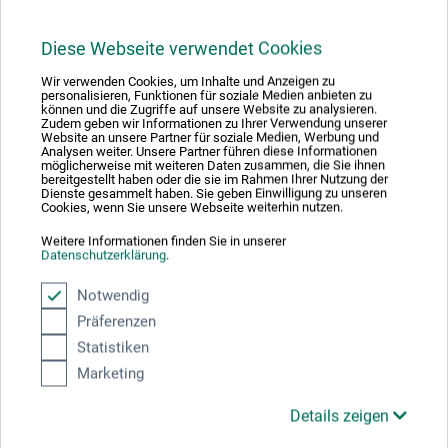
Downloads
Diese Webseite verwendet Cookies
Hier finden Sie wichtige Dokumente und Dateien zu
Wir verwenden Cookies, um Inhalte und Anzeigen zu
personalisieren, Funktionen für soziale Medien anbieten zu
diesem Produkt.
können und die Zugriffe auf unsere Website zu analysieren.
Zudem geben wir Informationen zu Ihrer Verwendung unserer
Website an unsere Partner für soziale Medien, Werbung und
Analysen weiter. Unsere Partner führen diese Informationen
möglicherweise mit weiteren Daten zusammen, die Sie ihnen
bereitgestellt haben oder die sie im Rahmen Ihrer Nutzung der
Dienste gesammelt haben. Sie geben Einwilligung zu unseren
Sicherheitsdatenblatt
Cookies, wenn Sie unsere Webseite weiterhin nutzen.
CH-DE_boesner_Impasto-Gel_BIGx_02-2026.pdf
Weitere Informationen finden Sie in unserer
Datenschutzerklärung
.
Notwendig
Präferenzen
Statistiken
Produktbewertungen (0)
Marketing
Details zeigen
Schreiben Sie die erste Bewertung zu diesem Produkt