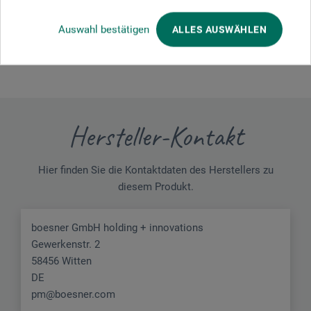
Auswahl bestätigen
ALLES AUSWÄHLEN
JETZT PRODUKT BEWERTEN
Hersteller-Kontakt
Hier finden Sie die Kontaktdaten des Herstellers zu
diesem Produkt.
boesner GmbH holding + innovations
Gewerkenstr. 2
58456 Witten
DE
pm@boesner.com