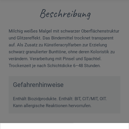
Beschreibung
Milchig weißes Malgel mit schwarzer Oberflächenstruktur
und Glitzereffekt. Das Bindemittel trocknet transparent
auf. Als Zusatz zu Künstler­acrylfarben zur Erzielung
schwarz granulierter Bunttöne, ohne deren Koloristik zu
verändern. Verarbeitung mit Pinsel und Spachtel.
Trockenzeit je nach Schichtdicke 6–48 Stunden.
Gefahrenhinweise
Enthält Biozidprodukte. Enthält: BIT, CIT/MIT, OIT.
Kann allergische Reaktionen hervorrufen.