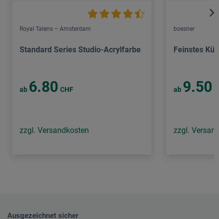
Royal Talens – Amsterdam
boesner
Standard Series Studio-Acrylfarbe
Feinstes Kün
6.80
9.50
ab
CHF
ab
C
zzgl. Versandkosten
zzgl. Versan
Ausgezeichnet sicher