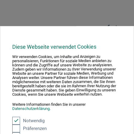
Produktbewertungen (0)
Diese Webseite verwendet Cookies
Schreiben Sie die erste Bewertung zu diesem Produkt
Wir verwenden Cookies, um Inhalte und Anzeigen zu
personalisieren, Funktionen für soziale Medien anbieten zu
JETZT PRODUKT BEWERTEN
können und die Zugriffe auf unsere Website zu analysieren.
Zudem geben wir Informationen zu Ihrer Verwendung unserer
Website an unsere Partner für soziale Medien, Werbung und
Analysen weiter. Unsere Partner führen diese Informationen
möglicherweise mit weiteren Daten zusammen, die Sie ihnen
bereitgestellt haben oder die sie im Rahmen Ihrer Nutzung der
Dienste gesammelt haben. Sie geben Einwilligung zu unseren
Cookies, wenn Sie unsere Webseite weiterhin nutzen.
Weitere Informationen finden Sie in unserer
Hersteller-Kontakt
Datenschutzerklärung
.
Notwendig
Hier finden Sie die Kontaktdaten des Herstellers zu
Präferenzen
diesem Produkt.