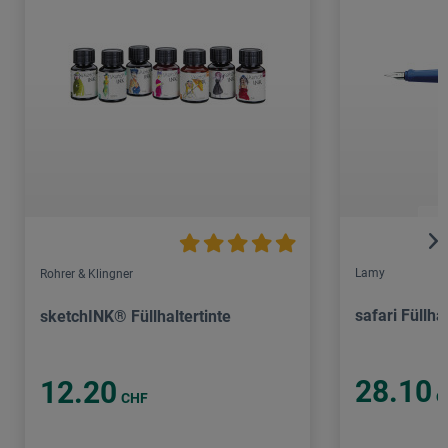
Lamy
Rohrer & Klingner
safari Füllha
sketchINK® Füllhaltertinte
28.10
12.20
C
CHF