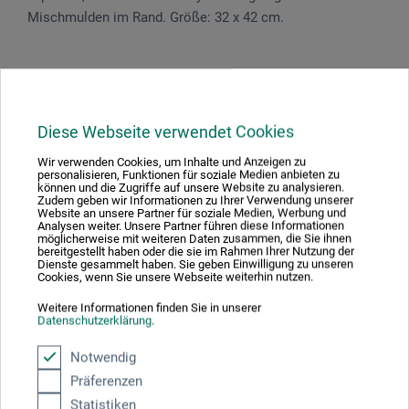
Mischmulden im Rand. Größe: 32 x 42 cm.
Produktbewertungen (0)
Diese Webseite verwendet Cookies
Wir verwenden Cookies, um Inhalte und Anzeigen zu
Schreiben Sie die erste Bewertung zu diesem Produkt
personalisieren, Funktionen für soziale Medien anbieten zu
können und die Zugriffe auf unsere Website zu analysieren.
Zudem geben wir Informationen zu Ihrer Verwendung unserer
Website an unsere Partner für soziale Medien, Werbung und
JETZT PRODUKT BEWERTEN
Analysen weiter. Unsere Partner führen diese Informationen
möglicherweise mit weiteren Daten zusammen, die Sie ihnen
bereitgestellt haben oder die sie im Rahmen Ihrer Nutzung der
Dienste gesammelt haben. Sie geben Einwilligung zu unseren
Cookies, wenn Sie unsere Webseite weiterhin nutzen.
Weitere Informationen finden Sie in unserer
Datenschutzerklärung
.
Hersteller-Kontakt
Notwendig
Präferenzen
Statistiken
Hier finden Sie die Kontaktdaten des Herstellers zu