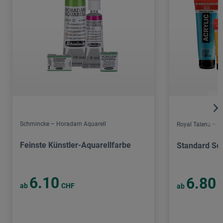
Schmincke – Horadam Aquarell
Royal Talens – 
Feinste Künstler-Aquarellfarbe
Standard Ser
6.10
6.80
ab
CHF
ab
C