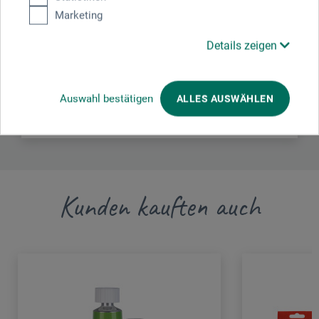
Marketing
diesem Produkt.
Details zeigen
CWR S. r. l.
Via Figino 66
20016 Pero (MI)
IT
Auswahl bestätigen
ALLES AUSWÄHLEN
www.cwr.it
cwr@cwr.it
Kunden kauften auch