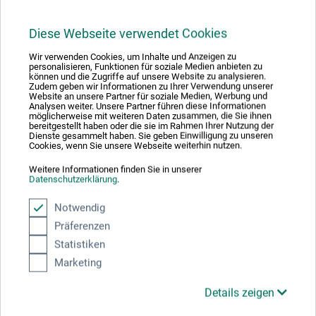
Verwendungszwecke: Als abschliessender Bilderfirnis, um
Ihr Gemälde zu konservieren und zu schützen, als Zusatz
Diese Webseite verwendet Cookies
in Malmitteln für mehr Glanz und eine beschleunigte
Trocknung und mit Lösungsmittel verdünnt als
Wir verwenden Cookies, um Inhalte und Anzeigen zu
personalisieren, Funktionen für soziale Medien anbieten zu
Retuschierfirnis. Wird mit natürlichem Dammarharz
können und die Zugriffe auf unsere Website zu analysieren.
hergestellt, das in Speiklavendel-Ölessenz gelöst wurde.
Zudem geben wir Informationen zu Ihrer Verwendung unserer
Website an unsere Partner für soziale Medien, Werbung und
Ein unbedenkliches, natürliches Lösungsmittel, das seit
Analysen weiter. Unsere Partner führen diese Informationen
möglicherweise mit weiteren Daten zusammen, die Sie ihnen
der Renaissance genutzt wird.
bereitgestellt haben oder die sie im Rahmen Ihrer Nutzung der
Dienste gesammelt haben. Sie geben Einwilligung zu unseren
Cookies, wenn Sie unsere Webseite weiterhin nutzen.
Weitere Informationen finden Sie in unserer
Datenschutzerklärung
.
Produktbewertungen (0)
Notwendig
Präferenzen
Schreiben Sie die erste Bewertung zu diesem Produkt
Statistiken
Marketing
JETZT PRODUKT BEWERTEN
Details zeigen