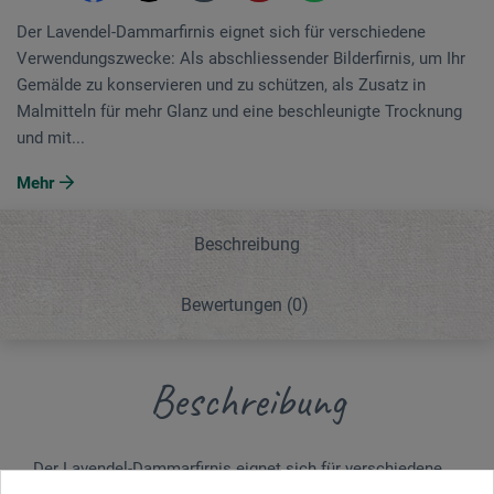
Der Lavendel-Dammarfirnis eignet sich für verschiedene
Verwendungszwecke: Als abschliessender Bilderfirnis, um Ihr
Gemälde zu konservieren und zu schützen, als Zusatz in
Malmitteln für mehr Glanz und eine beschleunigte Trocknung
und mit...
Mehr
Beschreibung
Bewertungen
(0)
Beschreibung
Der Lavendel-Dammarfirnis eignet sich für verschiedene