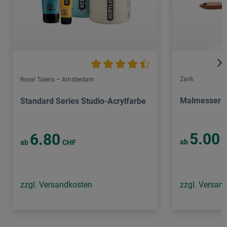
Zank
Royal Talens – Amsterdam
Malmesser
Standard Series Studio-Acrylfarbe
5.00
6.80
ab
C
ab
CHF
zzgl. Versandkosten
zzgl. Versan