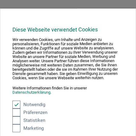
Downloads
Diese Webseite verwendet Cookies
Hier finden Sie wichtige Dokumente und Dateien zu
Wir verwenden Cookies, um Inhalte und Anzeigen zu
personalisieren, Funktionen für soziale Medien anbieten zu
diesem Produkt.
können und die Zugriffe auf unsere Website zu analysieren.
Zudem geben wir Informationen zu Ihrer Verwendung unserer
Website an unsere Partner für soziale Medien, Werbung und
Analysen weiter. Unsere Partner führen diese Informationen
möglicherweise mit weiteren Daten zusammen, die Sie ihnen
bereitgestellt haben oder die sie im Rahmen Ihrer Nutzung der
Dienste gesammelt haben. Sie geben Einwilligung zu unseren
Sicherheitsdatenblatt
Cookies, wenn Sie unsere Webseite weiterhin nutzen.
CH_DE_Schmincke_Modellierpaste-fein-S50541_grob-
S50542_Leichtstrukturpaste-50543_2020.pdf
Weitere Informationen finden Sie in unserer
Datenschutzerklärung
.
Notwendig
Präferenzen
Statistiken
Produktbewertungen (0)
Marketing