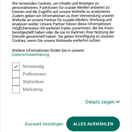
Wir verwenden Cookies, um Inhalte und Anzeigen zu
Sicherheitsdatenblatt
personalisieren, Funktionen für soziale Medien anbieten zu
CH_DE_Schmincke_Leinoel-Firnis_S50014_2018.pdf
können und die Zugriffe auf unsere Website zu analysieren.
Zudem geben wir Informationen zu Ihrer Verwendung unserer
Website an unsere Partner für soziale Medien, Werbung und
Analysen weiter. Unsere Partner führen diese Informationen
möglicherweise mit weiteren Daten zusammen, die Sie ihnen
bereitgestellt haben oder die sie im Rahmen Ihrer Nutzung der
Dienste gesammelt haben. Sie geben Einwilligung zu unseren
Cookies, wenn Sie unsere Webseite weiterhin nutzen.
Weitere Informationen finden Sie in unserer
Produktbewertungen (0)
Datenschutzerklärung
.
Notwendig
Präferenzen
Schreiben Sie die erste Bewertung zu diesem Produkt
Statistiken
Marketing
JETZT PRODUKT BEWERTEN
Details zeigen
Auswahl bestätigen
ALLES AUSWÄHLEN