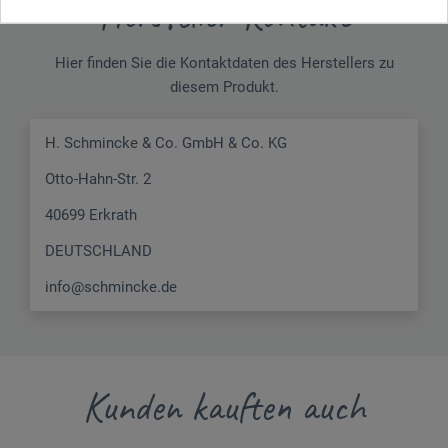
Hersteller-Kontakt
Hier finden Sie die Kontaktdaten des Herstellers zu
diesem Produkt.
H. Schmincke & Co. GmbH & Co. KG
Otto-Hahn-Str. 2
40699 Erkrath
DEUTSCHLAND
info@schmincke.de
Kunden kauften auch