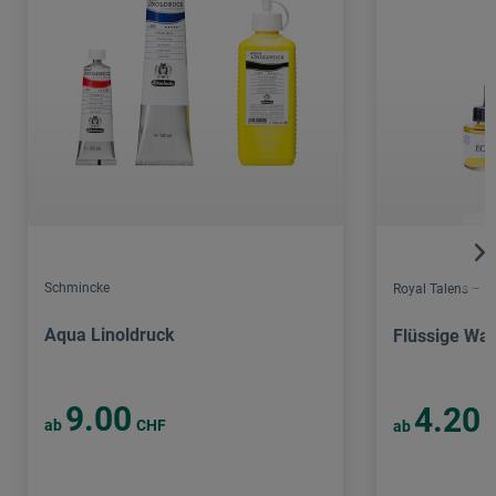
Schmincke
Royal Talens – E
Aqua Linoldruck
Flüssige Wa
9.00
4.20
ab
CHF
ab
C