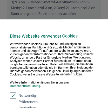
3(2H)-on, 5-Chloro-2-methyl-4-isothiazolin-3-on, 2-
Methyl-2H-isothiazol-3-on, 2-Octyl-2H-isothiazol-3-on.
Kann allergische Reaktionen hervorrufen.
Diese Webseite verwendet Cookies
Downloads
Wir verwenden Cookies, um Inhalte und Anzeigen zu
personalisieren, Funktionen für soziale Medien anbieten zu
können und die Zugriffe auf unsere Website zu analysieren.
Hier finden Sie wichtige Dokumente und Dateien zu
Zudem geben wir Informationen zu Ihrer Verwendung unserer
Website an unsere Partner für soziale Medien, Werbung und
diesem Produkt.
Analysen weiter. Unsere Partner führen diese Informationen
möglicherweise mit weiteren Daten zusammen, die Sie ihnen
bereitgestellt haben oder die sie im Rahmen Ihrer Nutzung der
Dienste gesammelt haben. Sie geben Einwilligung zu unseren
Cookies, wenn Sie unsere Webseite weiterhin nutzen.
Sicherheitsdatenblatt
Weitere Informationen finden Sie in unserer
Datenschutzerklärung
CH_DE_Schmincke_Aqua-
.
Lino_Perl_Glanz_Lasur_Retarder_S5090035_S5090135_S
5090235_S50906_2018.pdf
Notwendig
Präferenzen