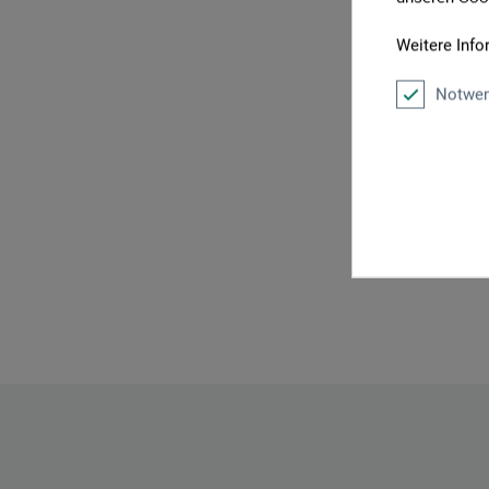
P
Weitere Info
Notwen