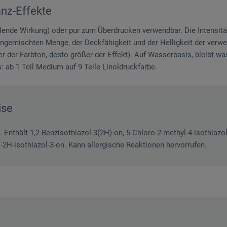
anz-Effekte
llende Wirkung) oder pur zum Überdrucken verwendbar. Die Intensitä
ingemischten Menge, der Deckfähigkeit und der Helligkeit der verw
er der Farbton, desto größer der Effekt). Auf Wasserbasis, bleibt w
: ab 1 Teil Medium auf 9 Teile Linoldruckfarbe.
ise
. Enthält 1,2-Benzisothiazol-3(2H)-on, 5-Chloro-2-methyl-4-isothiazol
yl-2H-isothiazol-3-on. Kann allergische Reaktionen hervorrufen.