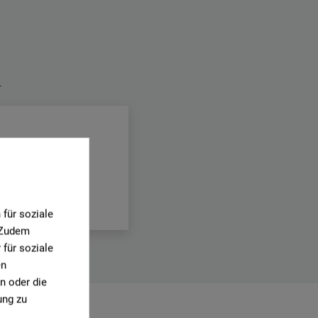
.
018.pdf
für soziale
. Zudem
für soziale
en
n oder die
ung zu