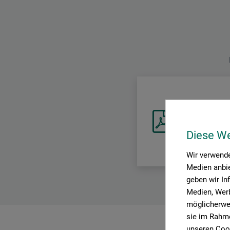
Sicherheitsdat
CH_DE_Schmincke_
Diese W
Wir verwende
Medien anbie
geben wir In
Medien, Werb
möglicherwei
sie im Rahme
unseren Cook