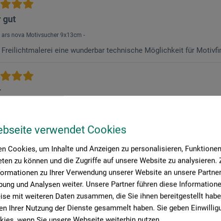
 gut
 ars nova Motivsucher 9x13cm -
e Freilichtmalerei eine wunderbar technische Möglichkeit für Motiv
r
 ars nova Motivsucher 9x13cm -
fizierter Kauf
ebseite verwendet Cookies
r beim Zeichnen und Skizzieren draussen und drinnen sehr hilfreich
n Cookies, um Inhalte und Anzeigen zu personalisieren, Funktionen 
ten zu können und die Zugriffe auf unsere Website zu analysieren
formationen zu Ihrer Verwendung unserer Website an unsere Partner 
ung und Analysen weiter. Unsere Partner führen diese Information
se mit weiteren Daten zusammen, die Sie ihnen bereitgestellt habe
n Ihrer Nutzung der Dienste gesammelt haben. Sie geben Einwillig
ies, wenn Sie unsere Webseite weiterhin nutzen.