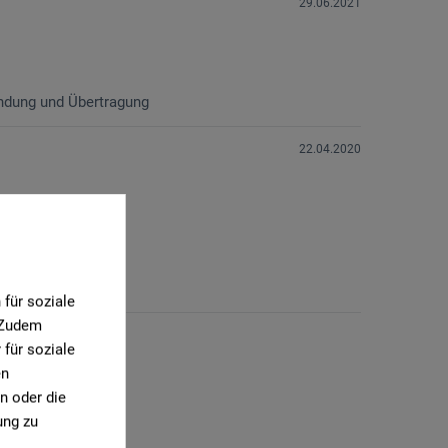
29.06.2021
findung und Übertragung
22.04.2020
für soziale
. Zudem
für soziale
en
n oder die
ung zu