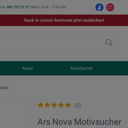
vice
062 737 21 21
Mo-Fr: 9:00 - 17:00 Uhr
Back to school Sortiment jetzt entdecken!
Kurse
Kunstportal
erial
(
2
)
Ars Nova Motivsucher