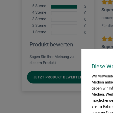
5 Sterne
2
Super
4 Sterne
0
Produkt:
3 Sterne
0
2 Sterne
Für di
0
1 Sterne
0
Produkt bewerten
Supe
Produkt:
Sagen Sie Ihre Meinung zu
diesem Produkt
veri
Diese W
Ist mi
Wir verwende
JETZT PRODUKT BEWERTEN
Medien anbie
geben wir In
Medien, Werb
möglicherwei
sie im Rahme
unseren Cook