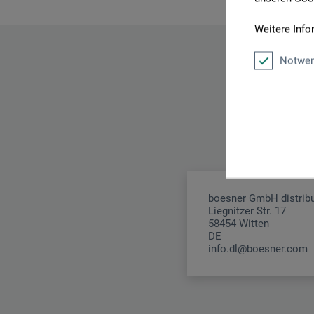
Weitere Info
Notwen
boesner GmbH distribu
Liegnitzer Str. 17
58454 Witten
DE
info.dl@boesner.com