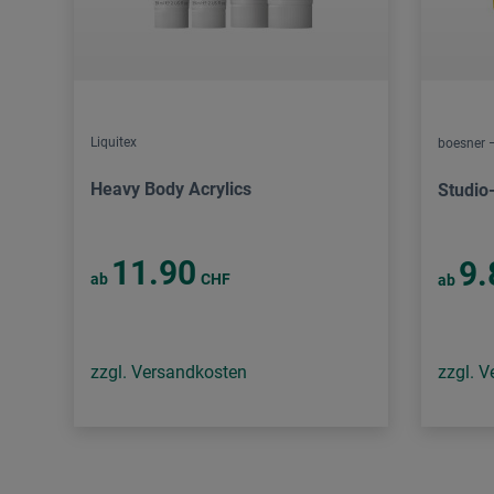
Liquitex
boesner –
Heavy Body Acrylics
Studio
11.90
9.
ab
CHF
ab
zzgl. Versandkosten
zzgl. 