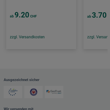
9.20
3.70
ab
CHF
ab
C
zzgl. Versandkosten
zzgl. Versan
Ausgezeichnet sicher
Wir versenden mit