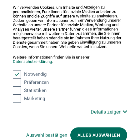
Wir verwenden Cookies, um Inhalte und Anzeigen zu
personalisieren, Funktionen für soziale Medien anbieten zu
können und die Zugriffe auf unsere Website zu analysieren.
Zudem geben wir Informationen zu Ihrer Verwendung unserer
Produktbewertungen (1)
Website an unsere Partner für soziale Medien, Werbung und
Analysen weiter. Unsere Partner führen diese Informationen
möglicherweise mit weiteren Daten zusammen, die Sie ihnen
bereitgestellt haben oder die sie im Rahmen Ihrer Nutzung der
Dienste gesammelt haben. Sie geben Einwilligung zu unseren
Cookies, wenn Sie unsere Webseite weiterhin nutzen.
Kundenbewertungen für "Ölfarben-Starterset mit
Zubehör"
Weitere Informationen finden Sie in unserer
Datenschutzerklärung
.
Sortierung:
Notwendig
Präferenzen
Statistiken
5 Sterne
1
Marketing
4 Sterne
0
3 Sterne
0
Details zeigen
2 Sterne
0
1 Sterne
0
Auswahl bestätigen
ALLES AUSWÄHLEN