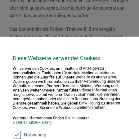
wie z.B. pflanzliche Öle und Additive. Alle Farben verfügen
über eine ausgewogene, cremig-buttrige Konsistenz und
damit über beste Vermaleigenschaften.
Das Set enthält die Farben: Titanweiß, Zitronengelb,
Kadmiumrot mix, Krapprot, Preussischblau, Chromoxid­
grün feurig, Lichter Ocker natur und Elfenbeinschwarz.
Diese Webseite verwendet Cookies
Wir verwenden Cookies, um Inhalte und Anzeigen zu
personalisieren, Funktionen für soziale Medien anbieten zu
Downloads
können und die Zugriffe auf unsere Website zu analysieren.
Zudem geben wir Informationen zu Ihrer Verwendung unserer
Website an unsere Partner für soziale Medien, Werbung und
Analysen weiter. Unsere Partner führen diese Informationen
möglicherweise mit weiteren Daten zusammen, die Sie ihnen
Hier finden Sie wichtige Dokumente und Dateien zu
bereitgestellt haben oder die sie im Rahmen Ihrer Nutzung der
diesem Produkt.
Dienste gesammelt haben. Sie geben Einwilligung zu unseren
Cookies, wenn Sie unsere Webseite weiterhin nutzen.
Weitere Informationen finden Sie in unserer
Datenschutzerklärung
.
Sicherheitsdatenblatt
Notwendig
CH_DE_Schmincke_Norma_Oelfarbe_N35xxx-N120xxx-