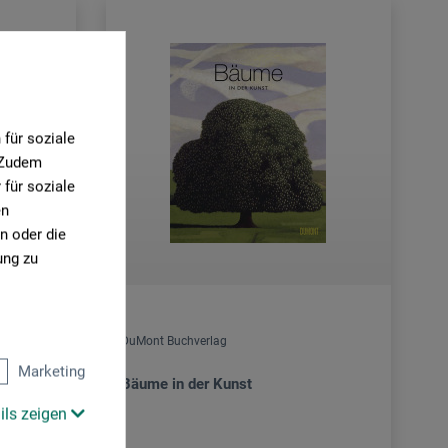
für soziale
. Zudem
für soziale
en
n oder die
ung zu
DuMont Buchverlag
Marketing
Bäume in der Kunst
ils zeigen