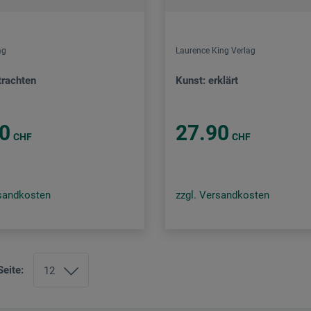
ag
Laurence King Verlag
trachten
Kunst: erklärt
0
27.90
CHF
CHF
rsandkosten
zzgl. Versandkosten
Seite: