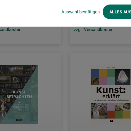
0
22.00
CHF
CHF
Auswahl bestätigen
ALLES AU
rsandkosten
zzgl. Versandkosten