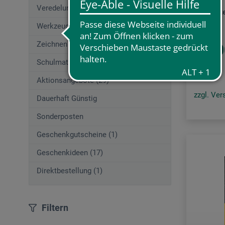
Veredelungstechniken (77)
Abstrakt
Werkzeuge (157)
Zeichnen (662)
22.0
Schulmaterial (54)
Aktionsangebote (29)
zzgl. Ve
Dauerhaft Günstig
Sonderposten
Geschenkgutscheine (1)
Geschenkideen (17)
Direktbestellung (1)
Filtern