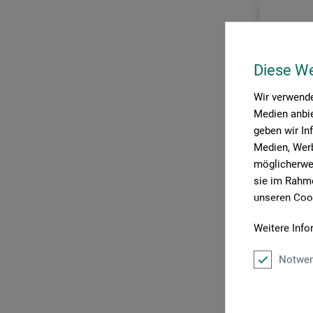
Humboldt Verlags GmbH
Knesebeck Verlag
Laurence King Verlag
Diese W
Librero IBP
Wir verwende
Medien anbie
Midas Verlag
geben wir In
Niggli Verlag
Medien, Werb
möglicherwei
NZZ libro
sie im Rahme
Petersberg Verlag
unseren Cook
Phaidon Verlag
Weitere Info
DuMont Bu
Prestel Verlag
Notwen
Seilnacht Verlag & Atelier
Die Farbe
Verlag C. H. Beck