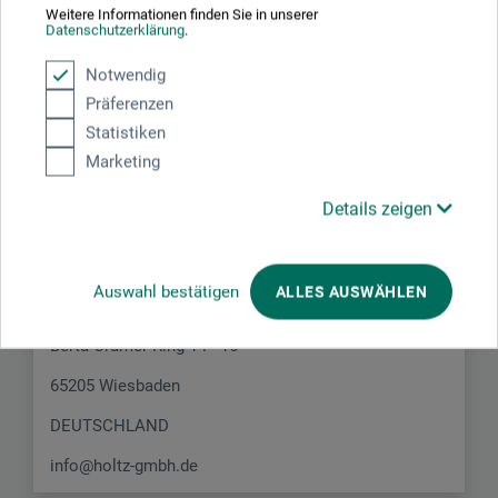
Weitere Informationen finden Sie in unserer
Datenschutzerklärung
.
Notwendig
Präferenzen
Statistiken
Hersteller-Kontakt
Marketing
Details zeigen
Hier finden Sie die Kontaktdaten des Herstellers zu
diesem Produkt.
Auswahl bestätigen
ALLES AUSWÄHLEN
HOLTZ OFFICE SUPPORT GmbH
Berta-Cramer-Ring 14 - 16
65205 Wiesbaden
DEUTSCHLAND
info@holtz-gmbh.de