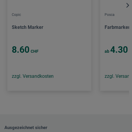
Copic
Posca
Sketch Marker
Farbmarker
8.60
4.30
CHF
ab
C
zzgl. Versandkosten
zzgl. Versan
Ausgezeichnet sicher