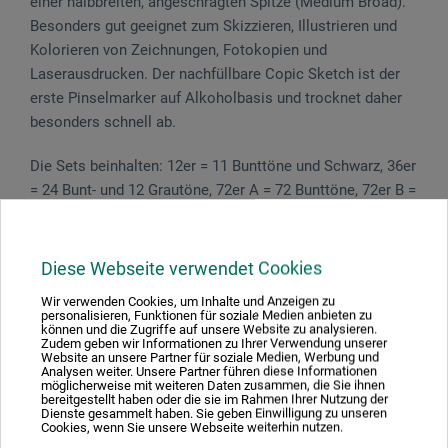
einer halbbreiten, angeschrägten Spitze (Medium Broad).
Besonders gut geeignet zum Skizzieren, Illustrieren und
Kolorieren von Zeichnungen, Fotokopien und
Laserausdrucken. Der nachfüllbare Copic Sketch ist der
erste Pinselmarker auf Alkoholbasis und trocknet daher
besonders schnell ab.
Die Sets beinhalten: 12er = 11 Bunttöne und Schwarz, 36er
= 24 Bunt- und 12 Grautöne, 72er A = 72 Bunttöne, 72er B =
72 Bunt-, Erd- und Grautöne.
Diese Webseite verwendet Cookies
Wir verwenden Cookies, um Inhalte und Anzeigen zu
Produktbewertungen (0)
personalisieren, Funktionen für soziale Medien anbieten zu
können und die Zugriffe auf unsere Website zu analysieren.
Zudem geben wir Informationen zu Ihrer Verwendung unserer
Website an unsere Partner für soziale Medien, Werbung und
Analysen weiter. Unsere Partner führen diese Informationen
Schreiben Sie die erste Bewertung zu diesem Produkt
möglicherweise mit weiteren Daten zusammen, die Sie ihnen
bereitgestellt haben oder die sie im Rahmen Ihrer Nutzung der
Dienste gesammelt haben. Sie geben Einwilligung zu unseren
Cookies, wenn Sie unsere Webseite weiterhin nutzen.
JETZT PRODUKT BEWERTEN