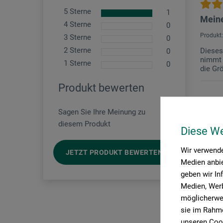
5 Sterne
1
Meine
4 Sterne
0
Produkt:
3 Sterne
0
2 Sterne
Dieses
0
nimmt 
1 Sterne
0
die Gr
Produkt bewerten
Sagen Sie Ihre Meinung zu
diesem Produkt
Diese W
Wir verwende
JETZT PRODUKT BEWERTEN
Medien anbie
geben wir In
Medien, Werb
möglicherwei
sie im Rahme
unseren Cook