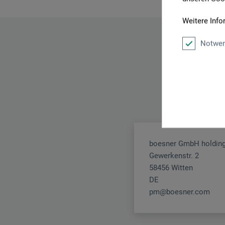
Weitere Info
Notwen
boesner GmbH holding
Gewerkenstr. 2
58456 Witten
DE
pm@boesner.com