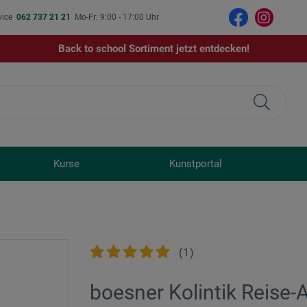
vice
062 737 21 21
Mo-Fr: 9:00 - 17:00 Uhr
Back to school Sortiment jetzt entdecken!
Kurse
Kunstportal
(
1
)
boesner Kolintik Reise-