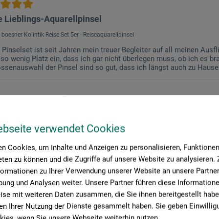
 Lieblings-Aquarellpinsel
 boesner Kolintik Reise Set 5er - Reiseaquarellpinsel
 Pinselset ist seit Jahren mein treuer Begleiter auf all meinen Ausf
so wenig Platz ein, dass ich gar nicht überlegen muss, ob ich es b
össenauswahl der Pinsel sind so gut, dass ich längst auch zu Hause
ebseite verwendet Cookies
n Cookies, um Inhalte und Anzeigen zu personalisieren, Funktionen 
ten zu können und die Zugriffe auf unsere Website zu analysieren
formationen zu Ihrer Verwendung unserer Website an unsere Partner 
ung und Analysen weiter. Unsere Partner führen diese Information
se mit weiteren Daten zusammen, die Sie ihnen bereitgestellt habe
n Ihrer Nutzung der Dienste gesammelt haben. Sie geben Einwillig
ies, wenn Sie unsere Webseite weiterhin nutzen.