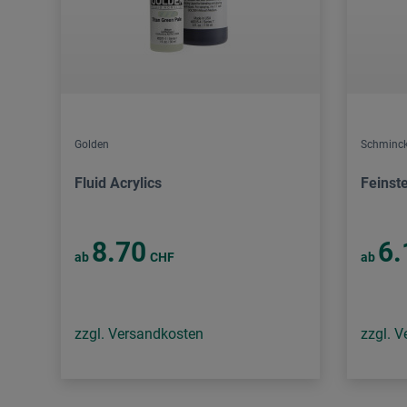
Golden
Schminck
Fluid Acrylics
Feinst
8.70
6.
ab
CHF
ab
zzgl. Versandkosten
zzgl. 