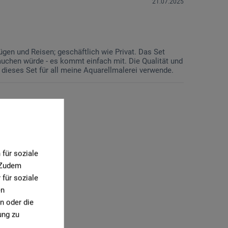
21.07.2025
lügen und Reisen; geschäftlich wie Privat. Das Set
rauchen würde - es kommt einfach mit. Die Qualität und
 dieses Set für all meine Aquarellmalerei verwende.
für soziale
. Zudem
für soziale
en
n oder die
ung zu