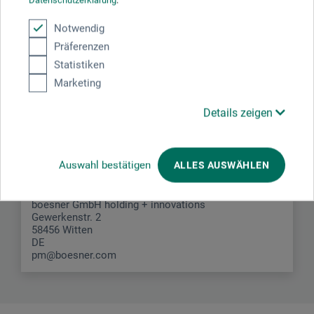
JETZT PRODUKT BEWERTEN
Notwendig
Präferenzen
Statistiken
Marketing
Hersteller-Kontakt
Details zeigen
Hier finden Sie die Kontaktdaten des Herstellers zu
Auswahl bestätigen
diesem Produkt.
ALLES AUSWÄHLEN
boesner GmbH holding + innovations
Gewerkenstr. 2
58456 Witten
DE
pm@boesner.com