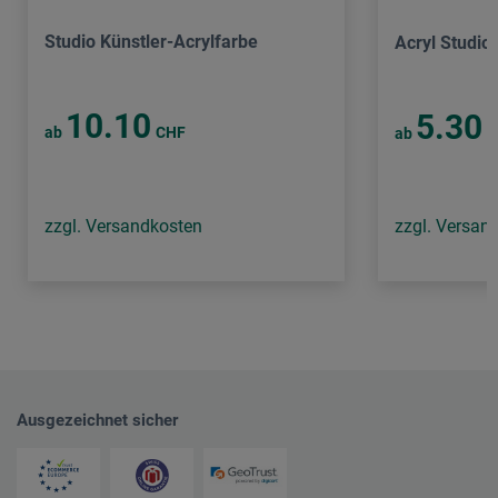
Studio Künstler-Acrylfarbe
Acryl Studio
10.10
5.30
ab
CHF
ab
C
zzgl. Versandkosten
zzgl. Versan
Ausgezeichnet sicher