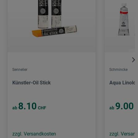
Sennelier
Schmincke
Künstler-Oil Stick
Aqua Linold
8.10
9.00
ab
CHF
ab
C
zzgl. Versandkosten
zzgl. Versan