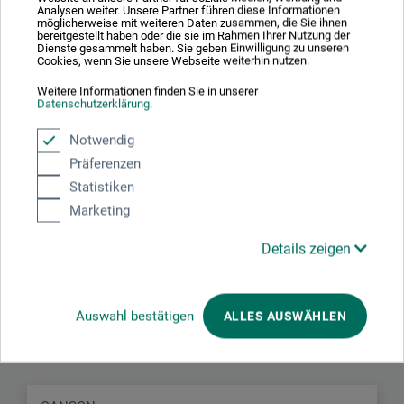
Analysen weiter. Unsere Partner führen diese Informationen
möglicherweise mit weiteren Daten zusammen, die Sie ihnen
Produktbewertungen (0)
bereitgestellt haben oder die sie im Rahmen Ihrer Nutzung der
Dienste gesammelt haben. Sie geben Einwilligung zu unseren
Cookies, wenn Sie unsere Webseite weiterhin nutzen.
Weitere Informationen finden Sie in unserer
Schreiben Sie die erste Bewertung zu diesem Produkt
Datenschutzerklärung
.
Notwendig
JETZT PRODUKT BEWERTEN
Präferenzen
Statistiken
Marketing
Details zeigen
Hersteller-Kontakt
Auswahl bestätigen
ALLES AUSWÄHLEN
Hier finden Sie die Kontaktdaten des Herstellers zu
diesem Produkt.