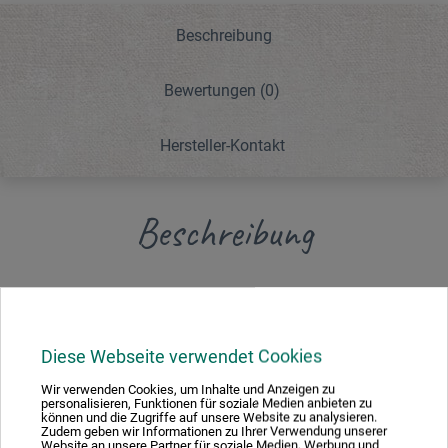
Beschreibung
Bewertungen
(0)
Hersteller-Kontakt
Beschreibung
Naturweiß, feinkörnige Oberfläche, besteht aus 100 %
Zellstoff und enthält natürliche Bleichmittel. Säurefrei,
widerstandsfähig gegen Feuchtigkeit und Pilzbefall, sehr
Diese Webseite verwendet Cookies
lichtecht, alterungsbeständig sowie farbecht. Geeignet für
alle Nasstechniken: Aquarell, Gouache, Lavis und Acryl.
Wir verwenden Cookies, um Inhalte und Anzeigen zu
personalisieren, Funktionen für soziale Medien anbieten zu
können und die Zugriffe auf unsere Website zu analysieren.
Zudem geben wir Informationen zu Ihrer Verwendung unserer
Website an unsere Partner für soziale Medien, Werbung und