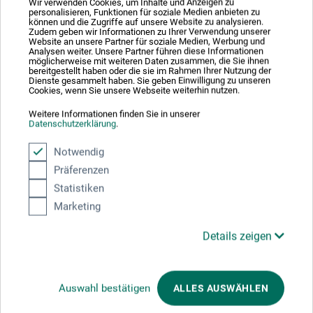
Wir verwenden Cookies, um Inhalte und Anzeigen zu
Nacharbeiten. Zusätzlich zum Vorlagenbogen stehen die
personalisieren, Funktionen für soziale Medien anbieten zu
können und die Zugriffe auf unsere Website zu analysieren.
Vorlagen auch zum Download bereit. So einfach kann
Zudem geben wir Informationen zu Ihrer Verwendung unserer
Website an unsere Partner für soziale Medien, Werbung und
Acrylmalerei sein!
Analysen weiter. Unsere Partner führen diese Informationen
möglicherweise mit weiteren Daten zusammen, die Sie ihnen
bereitgestellt haben oder die sie im Rahmen Ihrer Nutzung der
128 S., durchg. farb. Abb., 21,7 x 23 cm, Hardcover, dt.,
Dienste gesammelt haben. Sie geben Einwilligung zu unseren
Cookies, wenn Sie unsere Webseite weiterhin nutzen.
frechverlag 2022
Weitere Informationen finden Sie in unserer
Datenschutzerklärung
.
Notwendig
Évaluations des produits (0)
Präferenzen
Statistiken
Marketing
Soyez le premier à donner votre avis sur ce produit.
Details zeigen
ÉVALUER LE PRODUIT MAINTENANT
Auswahl bestätigen
ALLES AUSWÄHLEN