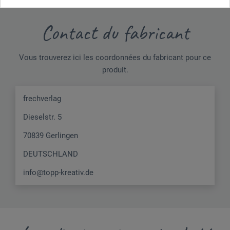
Contact du fabricant
Vous trouverez ici les coordonnées du fabricant pour ce
produit.
frechverlag
Dieselstr. 5
70839 Gerlingen
DEUTSCHLAND
info@topp-kreativ.de