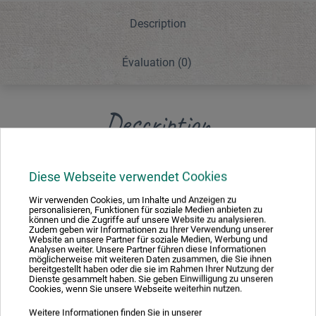
Description
Évaluation
(0)
Description
Diese Webseite verwendet Cookies
Wir verwenden Cookies, um Inhalte und Anzeigen zu
Évaluations des produits (0)
personalisieren, Funktionen für soziale Medien anbieten zu
können und die Zugriffe auf unsere Website zu analysieren.
Zudem geben wir Informationen zu Ihrer Verwendung unserer
Website an unsere Partner für soziale Medien, Werbung und
Analysen weiter. Unsere Partner führen diese Informationen
Soyez le premier à donner votre avis sur ce produit.
möglicherweise mit weiteren Daten zusammen, die Sie ihnen
bereitgestellt haben oder die sie im Rahmen Ihrer Nutzung der
Dienste gesammelt haben. Sie geben Einwilligung zu unseren
Cookies, wenn Sie unsere Webseite weiterhin nutzen.
ÉVALUER LE PRODUIT MAINTENANT
Weitere Informationen finden Sie in unserer