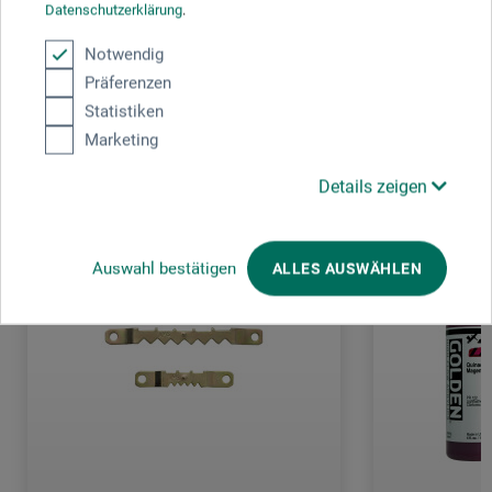
Datenschutzerklärung
.
Notwendig
Präferenzen
Statistiken
Les clients ont aussi acheté
Marketing
Details zeigen
Auswahl bestätigen
ALLES AUSWÄHLEN