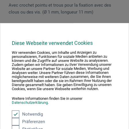
Avec crochet pointu et trous pour la fixation avec des
clous ou des vis. (Ø 1 mm, longueur 11 mm)
Évaluations des produits (0)
Diese Webseite verwendet Cookies
Wir verwenden Cookies, um Inhalte und Anzeigen zu
personalisieren, Funktionen für soziale Medien anbieten zu
können und die Zugriffe auf unsere Website zu analysieren.
Soyez le premier à donner votre avis sur ce produit.
Zudem geben wir Informationen zu Ihrer Verwendung unserer
Website an unsere Partner für soziale Medien, Werbung und
Analysen weiter. Unsere Partner führen diese Informationen
möglicherweise mit weiteren Daten zusammen, die Sie ihnen
ÉVALUER LE PRODUIT MAINTENANT
bereitgestellt haben oder die sie im Rahmen Ihrer Nutzung der
Dienste gesammelt haben. Sie geben Einwilligung zu unseren
Cookies, wenn Sie unsere Webseite weiterhin nutzen.
Weitere Informationen finden Sie in unserer
Datenschutzerklärung
.
Notwendig
Contact du fabricant
Präferenzen