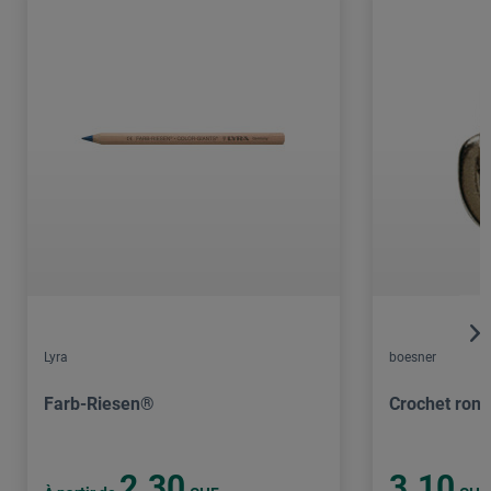
Lyra
boesner
Farb-Riesen®
Crochet rond
2.30
3.10