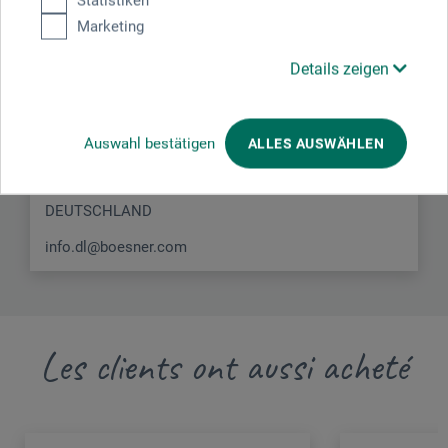
Statistiken
Vous trouverez ici les coordonnées du fabricant pour ce
Marketing
produit.
Details zeigen
boesner GmbH distribution + logistics
Liegnitzer Str. 17
Auswahl bestätigen
ALLES AUSWÄHLEN
58454 Witten
DEUTSCHLAND
info.dl@boesner.com
Les clients ont aussi acheté