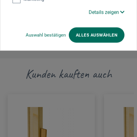
Details zeigen
boesner GmbH distribution + logistics
Liegnitzer Str. 17
58454 Witten
DE
Auswahl bestätigen
ALLES AUSWÄHLEN
info.dl@boesner.com
Kunden kauften auch