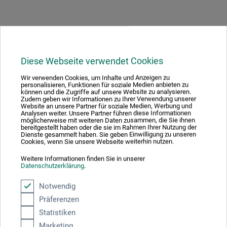
Produktbewertungen (0)
Diese Webseite verwendet Cookies
Wir verwenden Cookies, um Inhalte und Anzeigen zu
Schreiben Sie die erste Bewertung zu diesem Produkt
personalisieren, Funktionen für soziale Medien anbieten zu
können und die Zugriffe auf unsere Website zu analysieren.
Zudem geben wir Informationen zu Ihrer Verwendung unserer
Website an unsere Partner für soziale Medien, Werbung und
JETZT PRODUKT BEWERTEN
Analysen weiter. Unsere Partner führen diese Informationen
möglicherweise mit weiteren Daten zusammen, die Sie ihnen
bereitgestellt haben oder die sie im Rahmen Ihrer Nutzung der
Dienste gesammelt haben. Sie geben Einwilligung zu unseren
Cookies, wenn Sie unsere Webseite weiterhin nutzen.
Weitere Informationen finden Sie in unserer
Datenschutzerklärung
.
Hersteller-Kontakt
Notwendig
Präferenzen
Hier finden Sie die Kontaktdaten des Herstellers zu
Statistiken
diesem Produkt.
Marketing