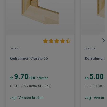
boesner
boesner
Keilrahmen Classic 65
Keilrahmen C
9.70
5.00
ab
CHF
/ Meter
ab
C
1 = CHF 9.70 / (netto: CHF 8.97)
1 = CHF 5.00 / (n
zzgl. Versandkosten
zzgl. Versan